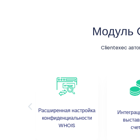
Модуль 
Clientexec авто
Расширенная настройка
олее 800
Интеграц
конфиденциальности
 gTLD
выстав
WHOIS
сче