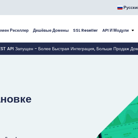
Русски
омен Реселлер
Дешёвые Домены
SSL Reseller
API И Модули
EST API Запущен - Более Быстрая Интеграция, Больше Продаж До
ановке