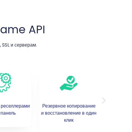
Name API
 SSL и серверам.
 реселлерами
Резервное копирование
Систе
 панель
и восстановление в один
Cli
клик
с синхро