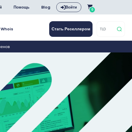
й
Помощь
Blog
Войти
0
Стать Реселлером
Whois
менов