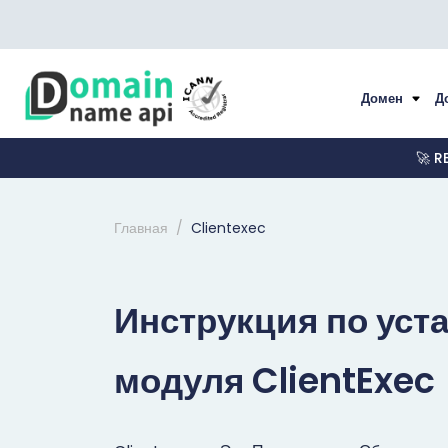
Домен
Д
🚀 R
Главная
Clientexec
Инструкция по уст
модуля ClientExec