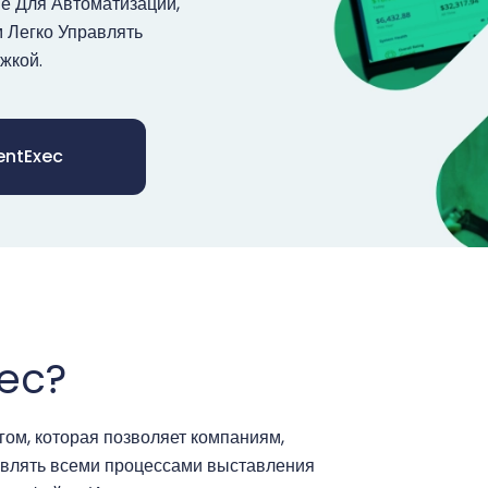
е Для Автоматизации,
 Легко Управлять
жкой.
entExec
xec?
гом, которая позволяет компаниям,
авлять всеми процессами выставления