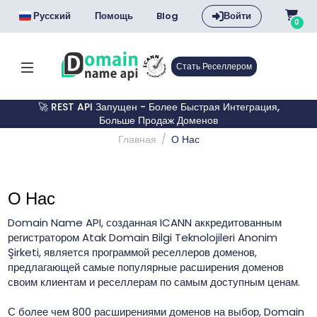
Русский
Помощь
Blog
Войти
0
Стать Реселлером
🚀 REST API Запущен - Более Быстрая Интеграция,
Больше Продаж Доменов
Главная
О Нас
О Нас
Domain Name API, созданная ICANN аккредитованным
регистратором Atak Domain Bilgi Teknolojileri Anonim
Şirketi, является программой реселлеров доменов,
предлагающей самые популярные расширения доменов
своим клиентам и реселлерам по самым доступным ценам.
С более чем 800 расширениями доменов на выбор, Domain