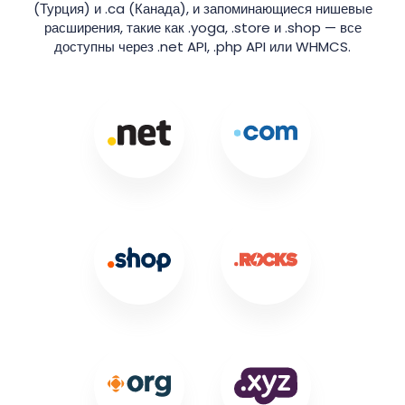
(Турция) и .ca (Канада), и запоминающиеся нишевые
расширения, такие как .yoga, .store и .shop — все
доступны через .net API, .php API или WHMCS.