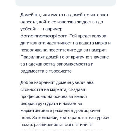
Домейнът, или името на домейн, е интернет
адресът, който се използва за достъп до
уебсайт — например
domainnameapi.com. Той представлява
дигиталната идентичност на вашата марка и
позволява на посетителите да ви намерят.
Правилният домейн е от критично значение
за надеждността, запомняемостта и
видимостта в търсачките.
Добре избраният домейн увеличава
стойността на марката, създава
професионална основа за имейл
инфраструктурата и намалява
маркетинговите разходи в дългосрочен
план. За компании, които работят на турския
пазар, разширенията .com.tr или .tr