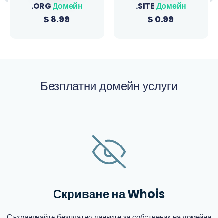
.ORG
Домейн
.SITE
Домейн
$
8.99
$
0.99
Безплатни домейн услуги
Скриване на Whois
Съхранявайте безплатно данните за собственик на домейна