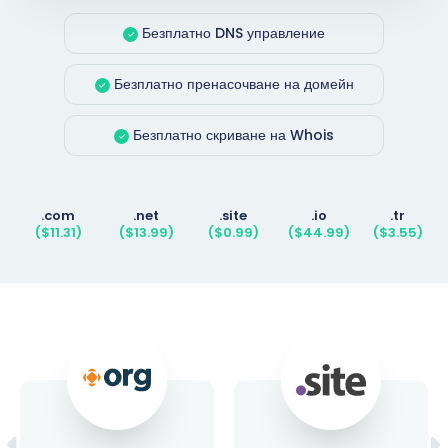
Безплатно DNS управление
Безплатно пренасочване на домейн
Безплатно скриване на Whois
.com
.net
.site
.io
.tr
($11.31)
($13.99)
($0.99)
($44.99)
($3.55)