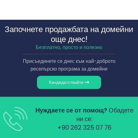
Започнете продажбата на домейни
още днес!
Безплатно, просто и полезно
Присъединете се днес към най-доброто
реселърско програма за домейни
Кандидатствайте
Нуждаете се от помощ?
Обадете
ни се:
+90 262 325 07 76