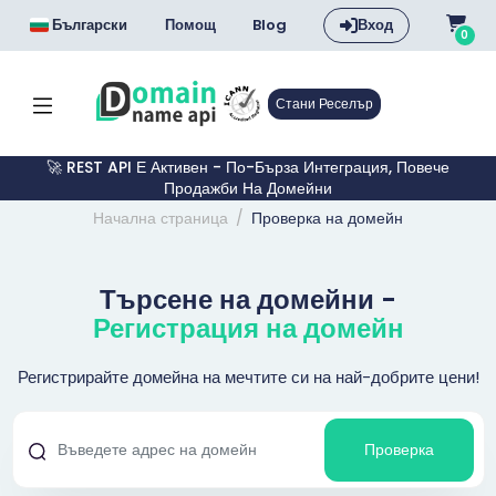
Български
Помощ
Blog
Вход
0
Стани Реселър
🚀 REST API Е Активен - По-Бърза Интеграция, Повече
Продажби На Домейни
Начална страница
Проверка на домейн
Търсене на домейни -
Регистрация на домейн
Регистрирайте домейна на мечтите си на най-добрите цени!
Проверка