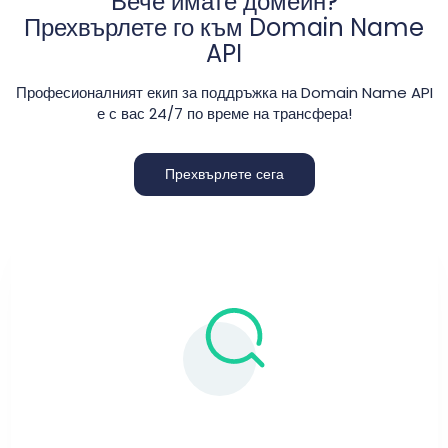
Вече имате домейн?
Прехвърлете го към Domain Name
API
Професионалният екип за поддръжка на Domain Name API
е с вас 24/7 по време на трансфера!
Прехвърлете сега