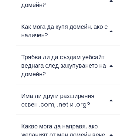
домейн?
Как мога да купя домейн, ако е
наличен?
Трябва ли да създам уебсайт
веднага след закупуването на
домейн?
Има ли други разширения
освен .com, .net и .org?
Какво мога да направя, ако
желаният от мен домейн вече