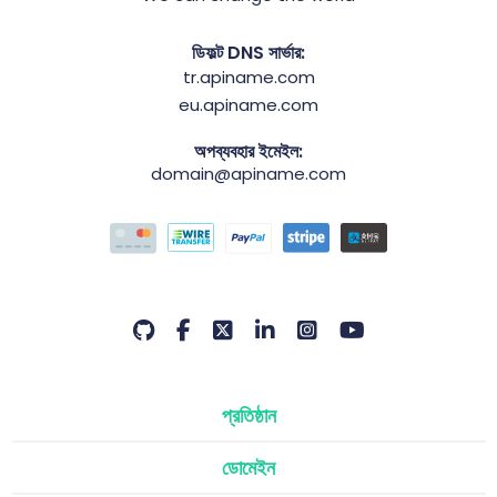
ডিফল্ট DNS সার্ভার:
tr.apiname.com
eu.apiname.com
অপব্যবহার ইমেইল:
domain@apiname.com
প্রতিষ্ঠান
ডোমেইন