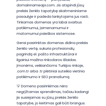
domainnameapi.com. Jis atspindi jūsų
prekės ženklo tapatybę skaitmeniniame
pasaulyje ir padeda lankytojams jus rasti.
Tinkamas domenas yra labai svarbus
patikimumui, įsimenamumui ir
matomumui paieškos sistemose.
Gerai pasirinktas domenas didina prekės
ženklo vertę, sukuria profesionalų
pagrindą el. pašto infrastruktūrai ir
ilgainiui mažina rinkodaros išlaidas.
Įmonėms, veikiančioms Turkijos rinkoje,
.com.tr arba .tr plėtiniai suteikia vietinio
patikimumo ir SEO pranašumą.
💡 Domeno pasirinkimas nėra
negrįžtamas sprendimas, tačiau kadangi
jis susiejamas su jūsų prekės ženklo
tapatybe, jo keitimas gali būti brangus.