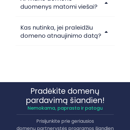
duomenys matomi viešai?
Kas nutinka, jei praleidžiu
domeno atnaujinimo datą?
Pradėkite domenų
pardavimą šiandien!
Nemokama, paprasta ir patogu
Prisijunkite prie geriausios
domenų partnerystės programos šiandien