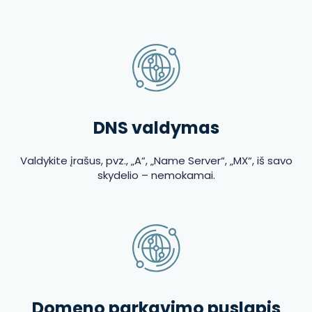
DNS valdymas
Valdykite įrašus, pvz., „A“, „Name Server“, „MX“, iš savo
skydelio – nemokamai.
Domeno parkavimo puslapis