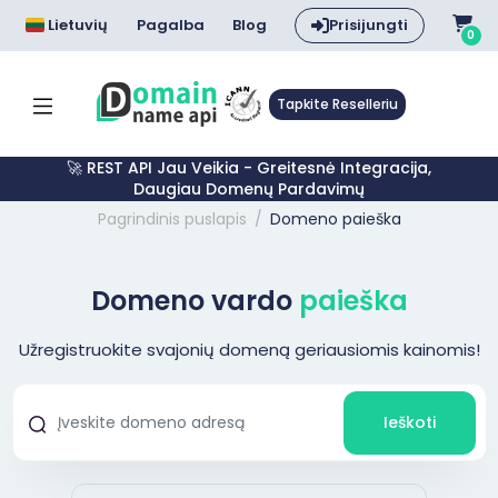
Lietuvių
Pagalba
Blog
Prisijungti
0
Tapkite Reselleriu
🚀 REST API Jau Veikia - Greitesnė Integracija,
Daugiau Domenų Pardavimų
Pagrindinis puslapis
Domeno paieška
Domeno vardo
paieška
Užregistruokite svajonių domeną geriausiomis kainomis!
Ieškoti