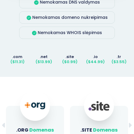
Nemokamas DNS valdymas
Nemokamas domeno nukreipimas
Nemokamas WHOIS slėpimas
.com
.net
.site
.io
.tr
($11.31)
($13.99)
($0.99)
($44.99)
($3.55)
.ORG
Domenas
.SITE
Domenas