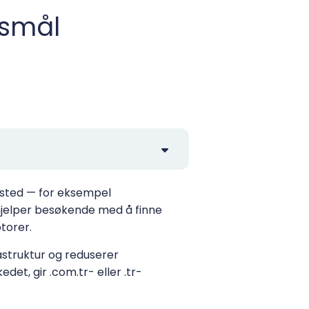
rsmål
ttsted — for eksempel
hjelper besøkende med å finne
torer.
astruktur og reduserer
et, gir .com.tr- eller .tr-