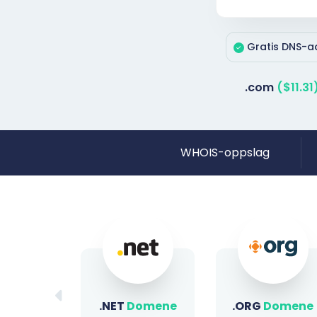
Gratis DNS-ad
.com
($11.31
WHOIS-oppslag
omene
.ORG
Domene
.SITE
Domene