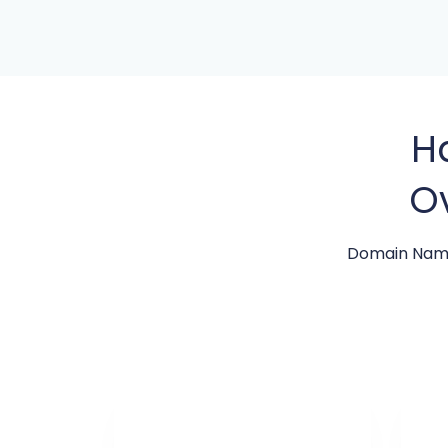
H
Ov
Domain Name 