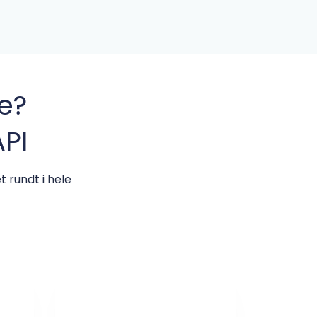
e?
API
 rundt i hele