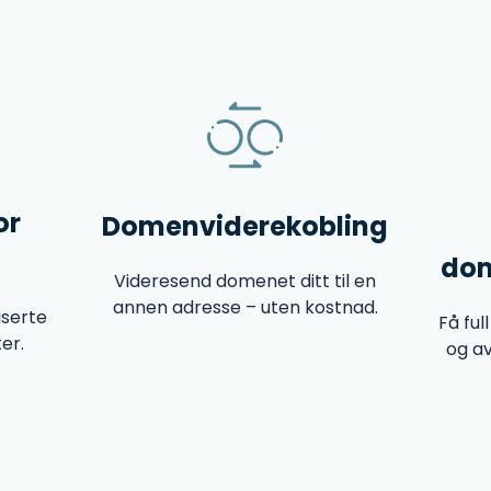
or
Domenviderekobling
dom
Videresend domenet ditt til en
annen adresse – uten kostnad.
iserte
Få ful
er.
og a