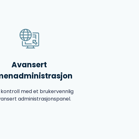
Avansert
enadministrasjon
l kontroll med et brukervennlig
vansert administrasjonspanel.