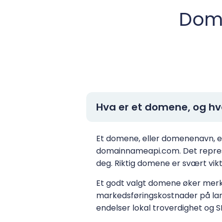
Dome
Hva er et domene, og hvo
Et domene, eller domenenavn, er
domainnameapi.com. Det represe
deg. Riktig domene er svært vikt
Et godt valgt domene øker merke
markedsføringskostnader på lang 
endelser lokal troverdighet og S