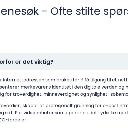
nesøk - Ofte stilte spø
rfor er det viktig?
 internettadressen som brukes for å få tilgang til et ne
nterer merkevarens identitet i den digitale verden og 
ig for troverdighet, minneverdighet og synlighet i søkemo
verdien, skaper et profesjonelt grunnlag for e-postinfr
sikt. For virksomheter som opererer i det tyrkiske marked
EO-fordeler.