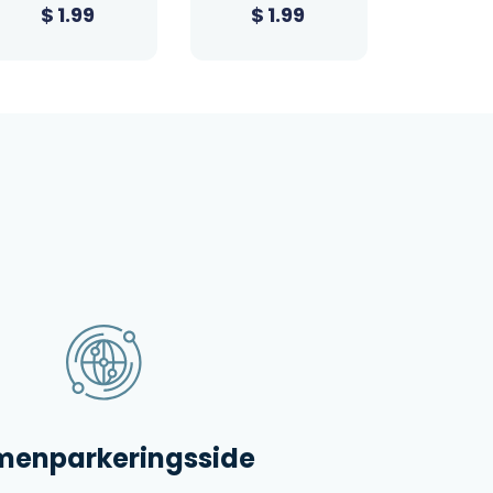
$
1.99
$
23.39
$
1
enparkeringsside