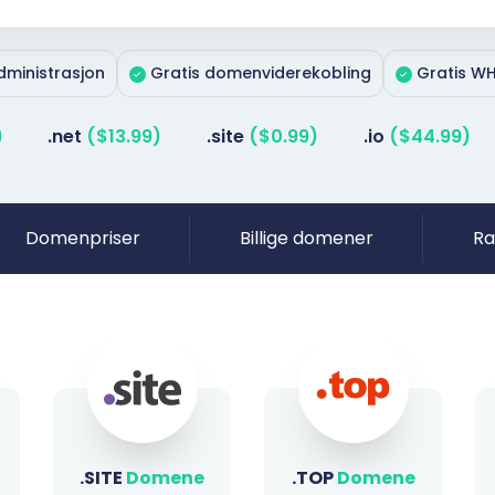
ministrasjon
Gratis domenviderekobling
Gratis WH
)
.net
($13.99)
.site
($0.99)
.io
($44.99)
Domenpriser
Billige domener
Ra
.TOP
Domene
.SHOP
Domene