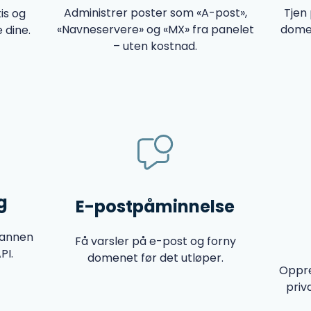
Administrer poster som «A-post»,
Tjen 
is og
«Navneservere» og «MX» fra panelet
domen
 dine.
– uten kostnad.
g
E-postpåminnelse
 annen
Få varsler på e-post og forny
PI.
domenet før det utløper.
Oppre
priv