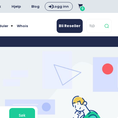
k
Hjelp
Blog
Logg inn
0
Bli Reseller
duler
Whois
Søk