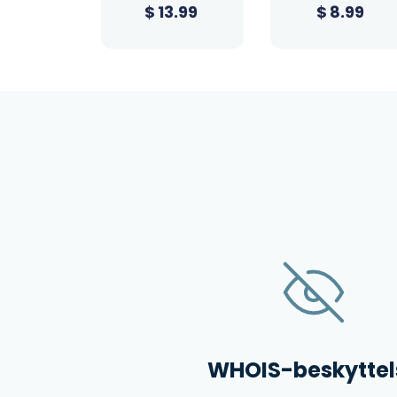
3.99
$
8.99
$
0.99
WHOIS-beskyttel