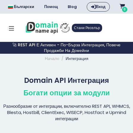
Български
Помощ
Blog
Вход
0
Стани Реселър
🚀 REST API Е Активен - По-Бърза Интеграция, Повече
Продажби На Домейни
Начало
Интеграция
Domain API Интеграция
Богати опции за модули
Разнообразие от интеграции, включително REST API, WHMCS,
Blesta, Hostbill, ClientExec, WISECP, Hostfact и Upmind
интеграции