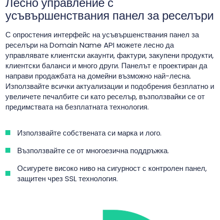
Лесно управление с
усъвършенствания панел за реселъри
С опростения интерфейс на усъвършенствания панел за
реселъри на Domain Name API можете лесно да
управлявате клиентски акаунти, фактури, закупени продукти,
клиентски баланси и много други. Панелът е проектиран да
направи продажбата на домейни възможно най-лесна.
Използвайте всички актуализации и подобрения безплатно и
увеличете печалбите си като реселър, възползвайки се от
предимствата на безплатната технология.
Използвайте собствената си марка и лого.
Възползвайте се от многоезична поддръжка.
Осигурете високо ниво на сигурност с контролен панел,
защитен чрез SSL технология.