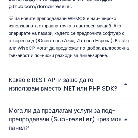
github.com/domainreseller.
💡 За новите препродавачи WHMCS е най-широко
използваната отправна точка в световен мащаб. Ако
оперирате на пазари, където се предпочита софтуер с
отворен код (Югоизточна Азия, Източна Европа), Blesta
или WiseCP могат да предложат по-добра дългосрочна
гъвкавост и по-ниски разходи за лицензиране.
Какво е REST API и защо да го
използвам вместо .NET или PHP SDK?
Мога ли да предлагам услуги за под-
препродавачи (Sub-reseller) чрез моя
панел?