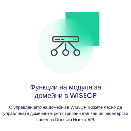
Функции на модула за
домейни в WISECP
С управлението на домейни в WISECP можете лесно да
управлявате домейните, регистрирани във вашия реселърски
панел на Domain Name API.