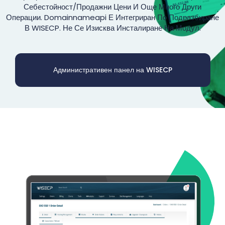
Себестойност/продажни Цени И Още Много Други
Операции. Domainnameapi Е Интегриран По Подразбиране
В WISECP. Не Се Изисква Инсталиране На Модул.
Административен панел на WISECP