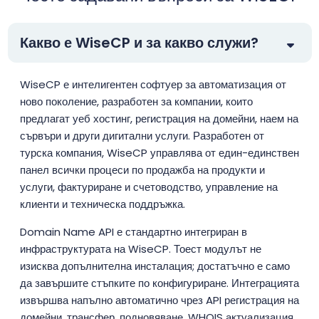
Какво е WiseCP и за какво служи?
WiseCP е интелигентен софтуер за автоматизация от
ново поколение, разработен за компании, които
предлагат уеб хостинг, регистрация на домейни, наем на
сървъри и други дигитални услуги. Разработен от
турска компания, WiseCP управлява от един-единствен
панел всички процеси по продажба на продукти и
услуги, фактуриране и счетоводство, управление на
клиенти и техническа поддръжка.
Domain Name API е стандартно интегриран в
инфраструктурата на WiseCP. Тоест модулът не
изисква допълнителна инсталация; достатъчно е само
да завършите стъпките по конфигуриране. Интеграцията
извършва напълно автоматично чрез API регистрация на
домейни, трансфер, подновяване, WHOIS актуализация,