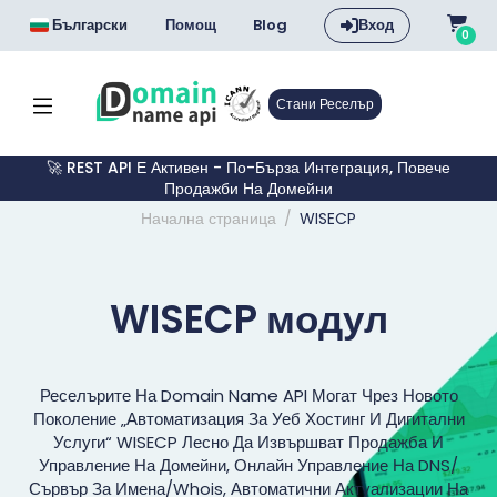
Български
Помощ
Blog
Вход
0
Стани Реселър
🚀 REST API Е Активен - По-Бърза Интеграция, Повече
Продажби На Домейни
Начална страница
WISECP
WISECP модул
Реселърите На Domain Name API Могат Чрез Новото
Поколение „автоматизация За Уеб Хостинг И Дигитални
Услуги“ WISECP Лесно Да Извършват Продажба И
Управление На Домейни, Онлайн Управление На DNS/
Сървър За Имена/Whois, Автоматични Актуализации На