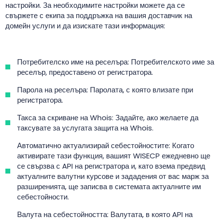
настройки. За необходимите настройки можете да се
свържете с екипа за поддръжка на вашия доставчик на
домейн услуги и да изискате тази информация:
Потребителско име на реселъра: Потребителското име за
реселър, предоставено от регистратора.
Парола на реселъра: Паролата, с която влизате при
регистратора.
Такса за скриване на Whois: Задайте, ако желаете да
таксувате за услугата защита на Whois.
Автоматично актуализирай себестойностите: Когато
активирате тази функция, вашият WISECP ежедневно ще
се свързва с API на регистратора и, като взема предвид
актуалните валутни курсове и зададения от вас марж за
разширенията, ще записва в системата актуалните им
себестойности.
Валута на себестойността: Валутата, в която API на