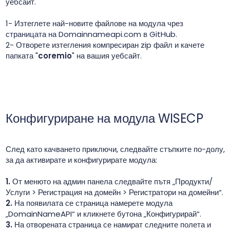
уебсайт.
1- Изтеглете най-новите файлове на модула чрез
страницата на Domainnameapi.com в GitHub
.
2- Отворете изтегления компресиран zip файл и качете
папката "
coremio
" на вашия уебсайт.
Конфигуриране на модула WISECP
След като качването приключи, следвайте стъпките по-долу,
за да активирате и конфигурирате модула:
1.
От менюто на админ панела следвайте пътя „Продукти/
Услуги > Регистрация на домейн > Регистратори на домейни“.
2.
На появилата се страница намерете модула
„DomainNameAPI“ и кликнете бутона „Конфигурирай“.
3.
На отворената страница се намират следните полета и