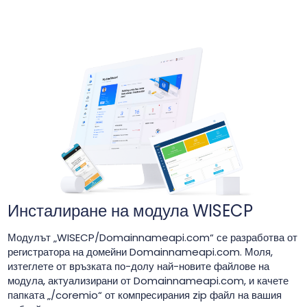
Инсталиране на модула WISECP
Модулът „WISECP/Domainnameapi.com“ се разработва от
регистратора на домейни Domainnameapi.com. Моля,
изтеглете от връзката по-долу най-новите файлове на
модула, актуализирани от Domainnameapi.com, и качете
папката „/coremio“ от компресирания zip файл на вашия