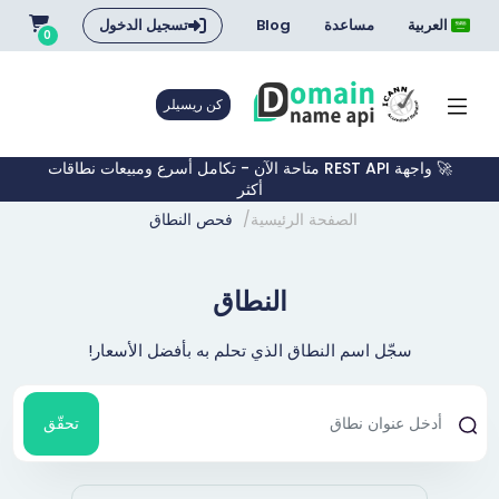
العربية
مساعدة
Blog
تسجيل الدخول
0
كن ريسيلر
🚀 واجهة REST API متاحة الآن - تكامل أسرع ومبيعات نطاقات
أكثر
الصفحة الرئيسية
فحص النطاق
النطاق
سجّل اسم النطاق الذي تحلم به بأفضل الأسعار!
تحقّق