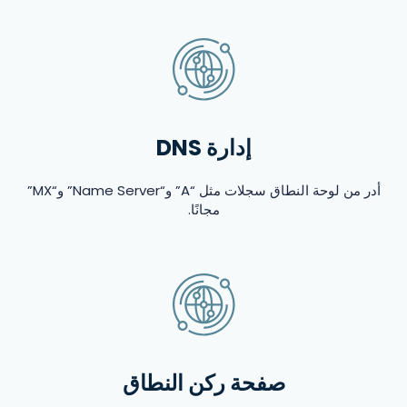
إدارة DNS
أدر من لوحة النطاق سجلات مثل “A” و“Name Server” و“MX”
مجانًا.
صفحة ركن النطاق