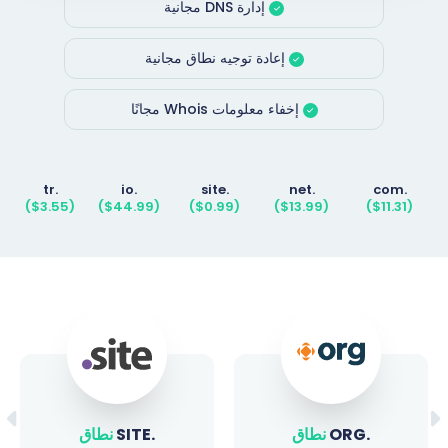
إدارة DNS مجانية
إعادة توجيه نطاق مجانية
إخفاء معلومات Whois مجانًا
.tr
.io
.site
.net
.com
($3.55)
($44.99)
($0.99)
($13.99)
($11.31)
.ORG
نطاق
.SITE
نطاق