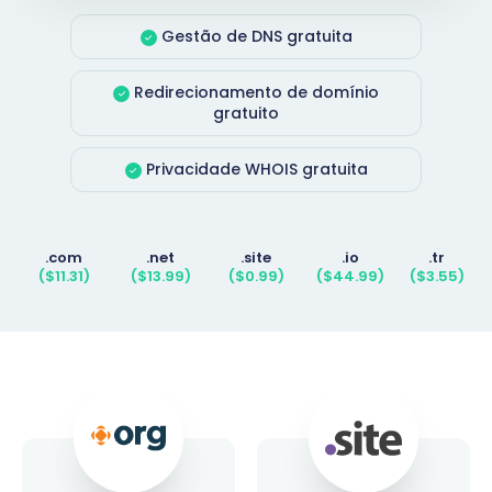
Gestão de DNS gratuita
Redirecionamento de domínio
gratuito
Privacidade WHOIS gratuita
.com
.net
.site
.io
.tr
($11.31)
($13.99)
($0.99)
($44.99)
($3.55)