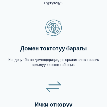
жүргүзүңүз.
Домен токтотуу барагы
Колдонулбаган домендериңизден органикалык трафик
аркылуу киреше табыңыз.
Ички өткөрүү