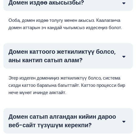
Домен издөө акысызбы?
Ооба, домен издөө толугу менен акысыз. Каалаганча
домен аттарын эч кандай чыгымсыз издесеңиз болот.
Домен каттоого жеткиликтүү болсо,
аны кантип сатып алам?
Эгер издеген домениңиз жеткиликтүү болсо, система
сизди каттоо барагына багыттайт. Каттоо процесси бир
нече мүнөт ичинде аяктайт.
Домен сатып алгандан кийин дароо
веб-сайт түзүшүм керекпи?