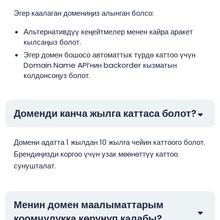
Эгер каалаган домениңиз алынган болсо:
Альтернативдүү кеңейтмелер менен кайра аракет
кылсаңыз болот.
Эгер домен бошосо автоматтык түрдө каттоо үчүн
Domain Name API’нин backorder кызматын
колдонсоңуз болот.
Доменди канча жылга каттаса болот?
Домени адатта 1 жылдан 10 жылга чейин каттоого болот.
Брендиңизди коргоо үчүн узак мөөнөттүү каттоо
сунушталат.
Менин домен маалыматтарым
коомчулукка көрүнүп калабы?