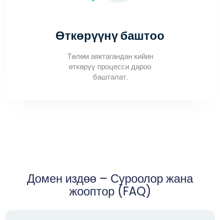
Өткөрүүнү баштоо
Төлөм аяктагандан кийин
өткөрүү процесси дароо
башталат.
Домен издөө – Суроолор жана
жооптор (FAQ)