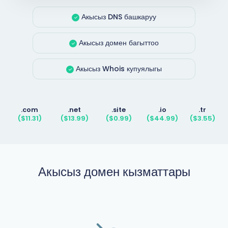
Акысыз DNS башкаруу
Акысыз домен багыттоо
Акысыз Whois купуялыгы
.com
.net
.site
.io
.tr
($11.31)
($13.99)
($0.99)
($44.99)
($3.55)
Акысыз домен кызматтары