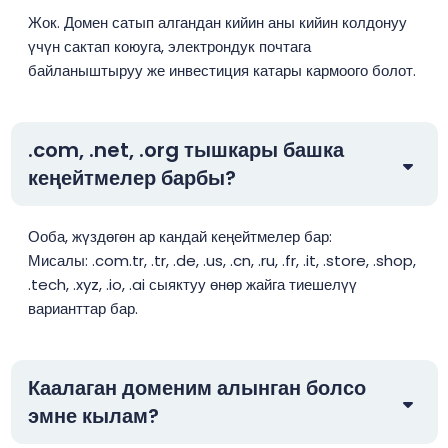
Жок. Домен сатып алгандан кийин аны кийин колдонуу
үчүн сактап коюуга, электрондук почтага
байланыштыруу же инвестиция катары кармоого болот.
.com, .net, .org тышкары башка
кеңейтмелер барбы?
Ооба, жүздөгөн ар кандай кеңейтмелер бар:
Мисалы: .com.tr, .tr, .de, .us, .cn, .ru, .fr, .it, .store, .shop,
.tech, .xyz, .io, .ai сыяктуу өнөр жайга тиешелүү
варианттар бар.
Каалаган доменим алынган болсо
эмне кылам?