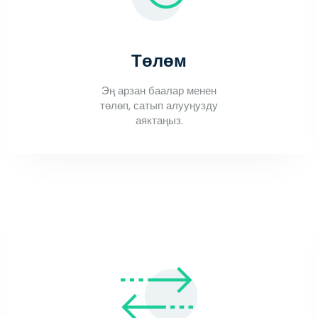
Төлөм
Эң арзан баалар менен
төлөп, сатып алууңузду
аяктаңыз.