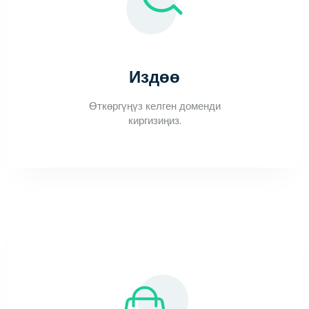
Издөө
Өткөргүңүз келген доменди
киргизиңиз.