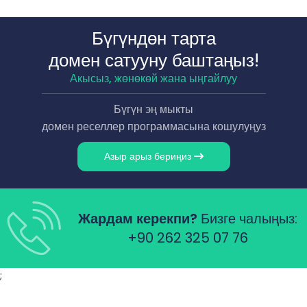
Бүгүндөн тарта
домен сатууну баштаңыз!
Акысыз, жөнөкөй жана ыңгайлуу
Бүгүн эң мыкты
домен реселлер программасына кошулуңуз
Азыр арыз бериңиз
Жардам керекпи?
Бизге чалыңыз:
+90 262 325 07 76
;