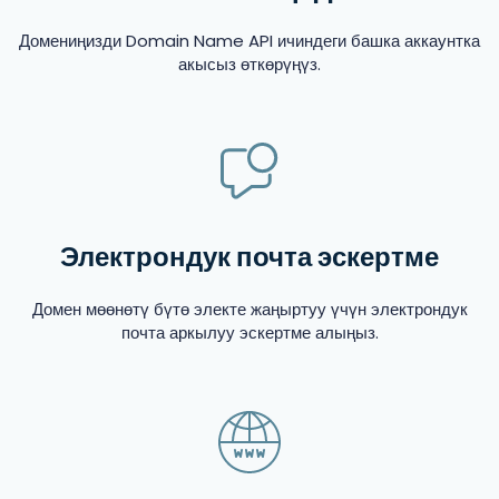
Домениңизди Domain Name API ичиндеги башка аккаунтка
акысыз өткөрүңүз.
Электрондук почта эскертме
Домен мөөнөтү бүтө электе жаңыртуу үчүн электрондук
почта аркылуу эскертме алыңыз.