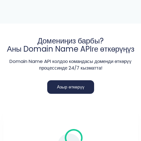
Домениңиз барбы?
Аны Domain Name APIге өткөрүңүз
Domain Name API колдоо командасы доменди өткөрүү
процессинде 24/7 кызматта!
Азыр өткөрүү