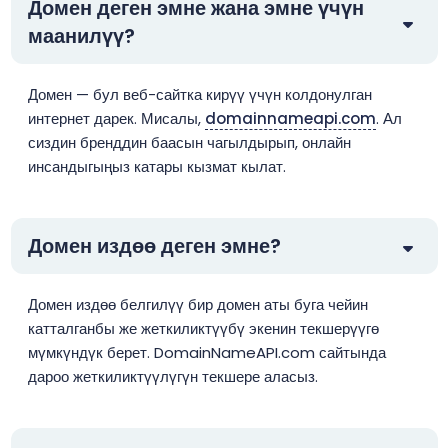
Домен деген эмне жана эмне үчүн
маанилүү?
Домен — бул веб-сайтка кирүү үчүн колдонулган
интернет дарек. Мисалы,
domainnameapi.com
. Ал
сиздин бренддин баасын чагылдырып, онлайн
инсандыгыңыз катары кызмат кылат.
Домен издөө деген эмне?
Домен издөө белгилүү бир домен аты буга чейин
катталганбы же жеткиликтүүбү экенин текшерүүгө
мүмкүндүк берет. DomainNameAPI.com сайтында
дароо жеткиликтүүлүгүн текшере аласыз.