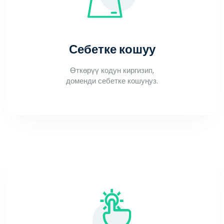
Себетке кошуу
Өткөрүү кодун киргизип,
доменди себетке кошуңуз.