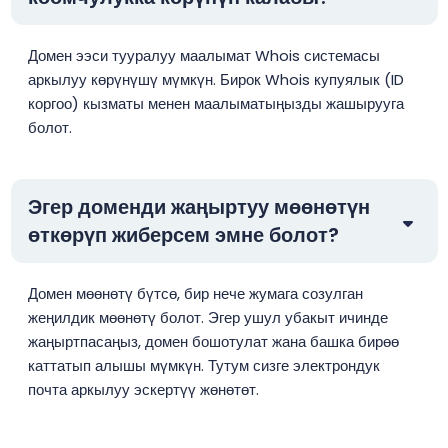
Домен ээси тууралуу маалымат Whois системасы
аркылуу көрүнүшү мүмкүн. Бирок Whois купуялык (ID
коргоо) кызматы менен маалыматыңызды жашырууга
болот.
Эгер доменди жаңыртуу мөөнөтүн
өткөрүп жиберсем эмне болот?
Домен мөөнөтү бүтсө, бир нече жумага созулган
жеңилдик мөөнөтү болот. Эгер ушул убакыт ичинде
жаңыртпасаңыз, домен бошотулат жана башка бирөө
каттатып алышы мүмкүн. Тутум сизге электрондук
почта аркылуу эскертүү жөнөтөт.