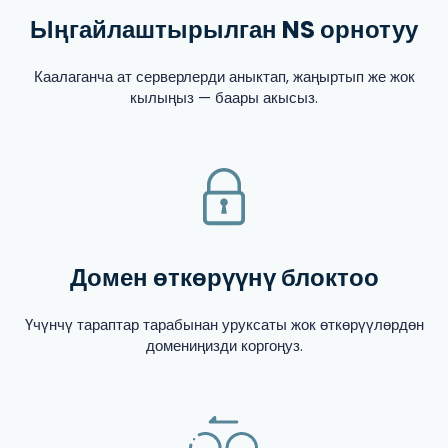
Ыңгайлаштырылган NS орнотуу
Каалаганча ат серверлерди аныктап, жаңыртып же жок
кылыңыз — баары акысыз.
Домен өткөрүүнү блоктоо
Үчүнчү тараптар тарабынан уруксаты жок өткөрүүлөрдөн
домениңизди коргоңуз.