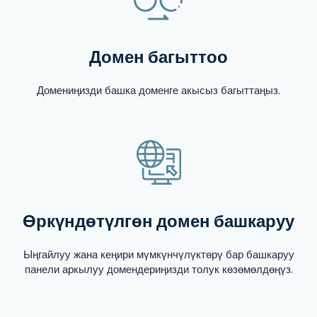
Домен багыттоо
Домениңизди башка доменге акысыз багыттаңыз.
Өркүндөтүлгөн домен башкаруу
Ыңгайлуу жана кеңири мүмкүнчүлүктөрү бар башкаруу
панели аркылуу домендериңизди толук көзөмөлдөңүз.