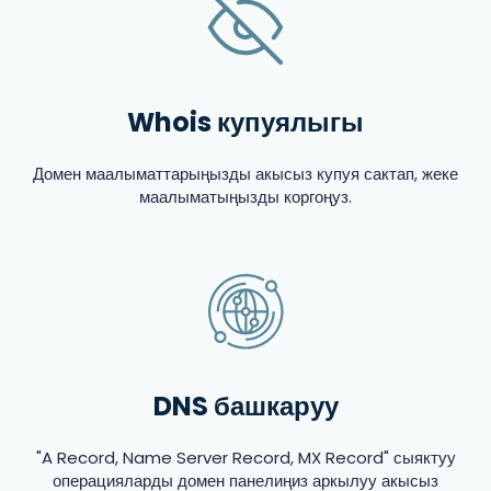
Whois купуялыгы
Домен маалыматтарыңызды акысыз купуя сактап, жеке
маалыматыңызды коргоңуз.
DNS башкаруу
"A Record, Name Server Record, MX Record" сыяктуу
операцияларды домен панелиңиз аркылуу акысыз