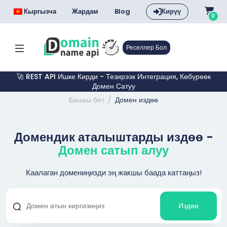
Кыргызча
Жардам
Blog
Кирүү
0
Реселлер Бол
🚀 REST API Ишке Кирди - Тезирээк Интеграция, Көбүрөөк
Домен Сатуу
Башкы бет
Домен издөө
Домендик аталыштарды издөө -
Домен сатып алуу
Каалаган домениңизди эң жакшы баада каттаңыз!
Издөө