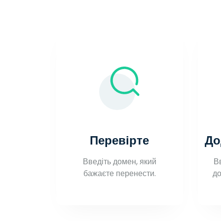
Перевірте
До
Введіть домен, який
В
бажаєте перенести.
до