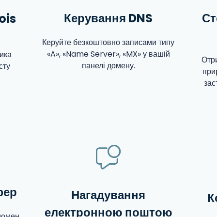
Керування DNS
Ст
ois
Керуйте безкоштовно записами типу
«A», «Name Server», «MX» у вашій
ика
Отр
панелі домену.
сту
при
зас
фер
Нагадування
К
електронною поштою
домен