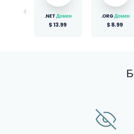
Домен
.ORG
Домен
.SITE
Домен
3.99
$
8.99
$
0.99
Б