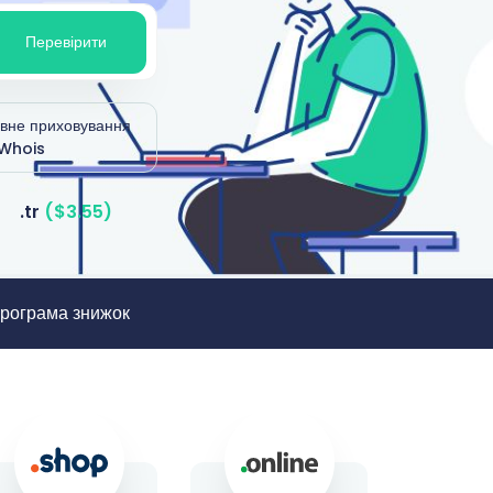
Перевірити
вне приховування
Whois
.tr
($3.55)
рограма знижок