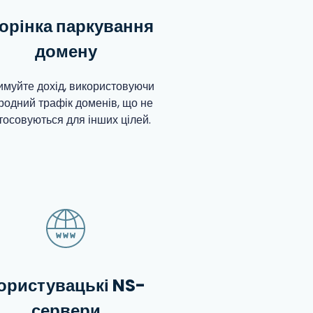
орінка паркування
домену
имуйте дохід, використовуючи
родний трафік доменів, що не
тосовуються для інших цілей.
ористувацькі NS-
сервери