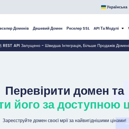
Українська
еселер Доменів
Дешевий Домен
Реселер SSL
API Та Модулі
 REST API Запущено - Швидша Інтеграція, Більше Продажів Домен
Перевірити домен та
ти його за доступною 
Зареєструйте домен своєї мрії за найвигіднішими цінами!