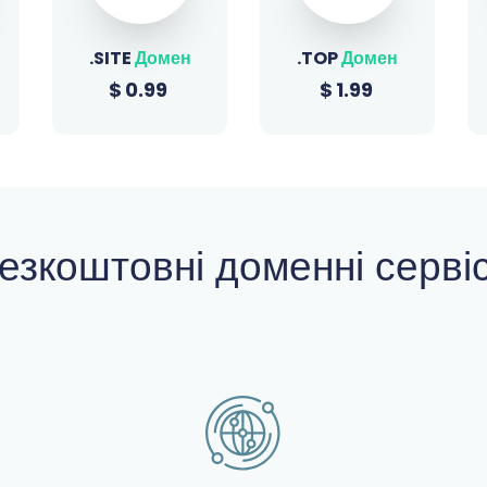
.TOP
Домен
.SHOP
Домен
$
1.99
$
1.99
езкоштовні доменні серві