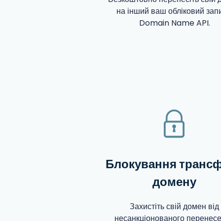
на інший ваш обліковий зап
Domain Name API.
Блокування транс
домену
Захистіть свій домен від
несанкціонованого перенес