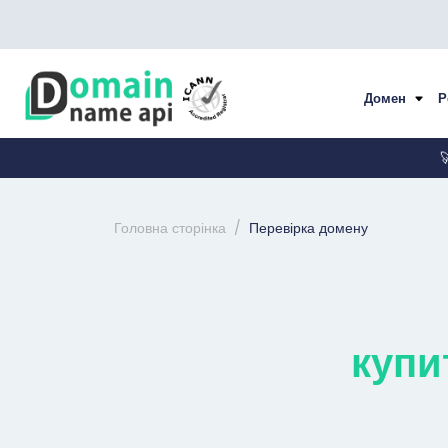
Домен
Р

Головна сторінка
Перевірка домену
купи