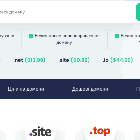
рування
Безкоштовне перенаправлення
Безкошто
домену
)
.net
($13.99)
.site
($0.99)
.io
($44.99)
Ціни на домени
Дешеві домени
П