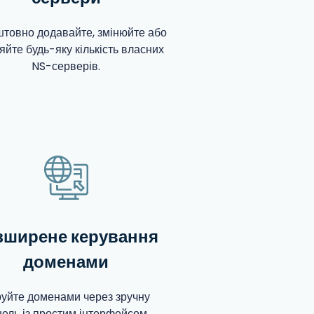
товно додавайте, змінюйте або
яйте будь-яку кількість власних
NS-серверів.
зширене керування
доменами
уйте доменами через зручну
ель із простим інтерфейсом.