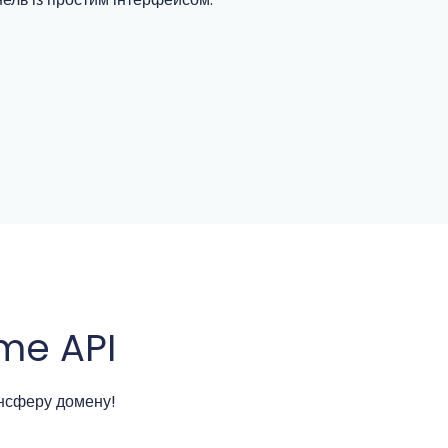
me API
нсферу домену!