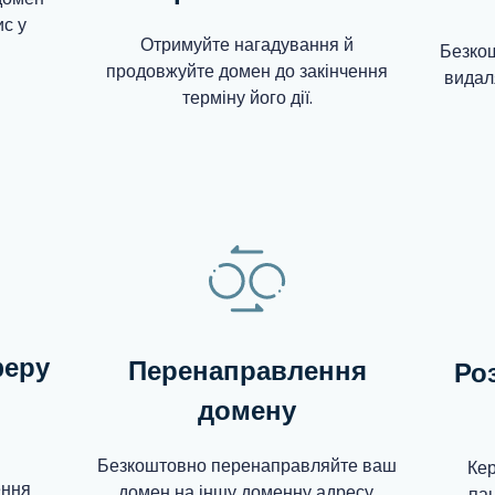
ис у
Отримуйте нагадування й
Безкош
продовжуйте домен до закінчення
видал
терміну його дії.
феру
Перенаправлення
Ро
домену
Безкоштовно перенаправляйте ваш
Кер
ення
домен на іншу доменну адресу.
пан