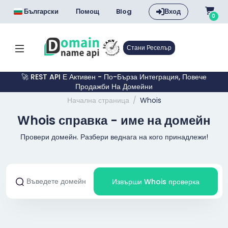
Български
Помощ
Blog
Вход
0
Стани Реселър
🚀 REST API Е Активен - По-Бърза Интеграция, Повече
Продажби На Домейни
Начална страница
Whois
Whois справка - име на домейн
Провери домейн. Разбери веднага на кого принадлежи!
Извърши Whois проверка