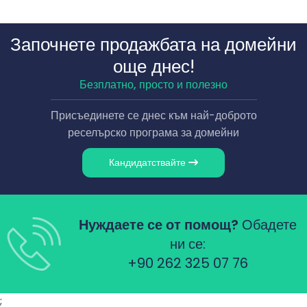
Започнете продажбата на домейни
още днес!
Безплатно, просто и полезно
Присъединете се днес към най-доброто
реселърско програма за домейни
Кандидатствайте
Нуждаете се от помощ?
Обадете
ни се:
+90 262 325 07 76
;