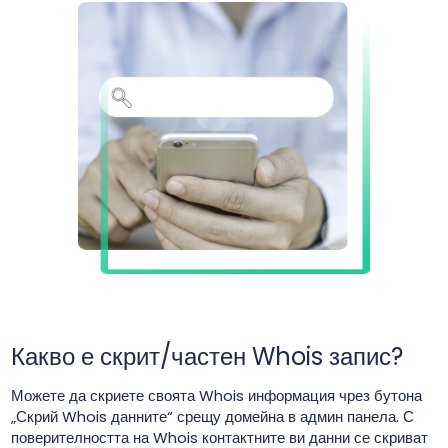
Какво е скрит/частен Whois запис?
Можете да скриете своята Whois информация чрез бутона
„Скрий Whois данните“ срещу домейна в админ панела. С
поверителността на Whois контактните ви данни се скриват