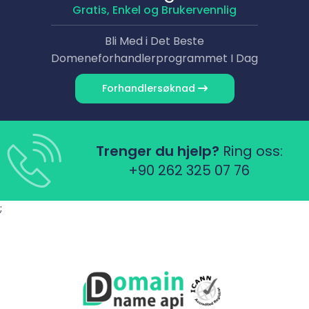
Gratis, Enkel og Brukervennlig
Bli Med i Det Beste
Domene­forhandlerprogrammet I Dag
Forhandler­søknad
Trenger du hjelp?
Ring oss:
+90 262 325 07 76
;