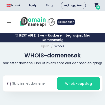
Norsk
Hjelp
Blog
Logg inn
0
Bli Reseller
🚀 REST API Er Live - Raskere Integrasjon, Mer
Domenesalg
Hjem
Whois
WHOIS-domenesøk
Søk etter domene. Finn ut hvem som eier det med en gang!
Whois-oppslag