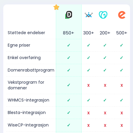
Støttede endelser
850+
300+
200+
500+
Egne priser
✓
✓
✓
✓
Enkel overføring
✓
✓
✓
✓
Domenrabattprogram
✓
✓
✓
✓
Vekstprogram for
✓
x
x
x
domener
WHMCS-integrasjon
✓
✓
✓
✓
Blesta-integrasjon
✓
x
x
x
WiseCP-integrasjon
✓
x
x
x