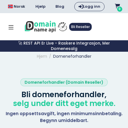
Norsk
Hjelp
Blog
Logg inn
0
Bli Reseller
🚀 REST API Er Live - Raskere Integrasjon, Mer
Domenesalg
Hjem
Domeneforhandler
Domeneforhandler (Domain Reseller)
Bli domeneforhandler,
selg under ditt eget merke.
Ingen oppsettsavgift, ingen minimumsinnbetaling.
Begynn umiddelbart.