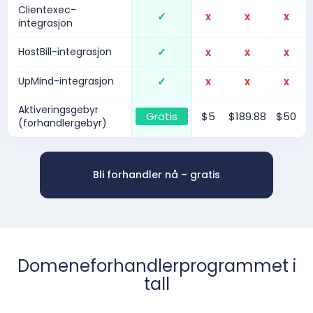
Clientexec-
✓
x
x
x
integrasjon
HostBill-integrasjon
✓
x
x
x
UpMind-integrasjon
✓
x
x
x
Aktiveringsgebyr
Gratis
$5
$189.88
$50
(forhandlergebyr)
Bli forhandler nå – gratis
Domeneforhandlerprogrammet i
tall