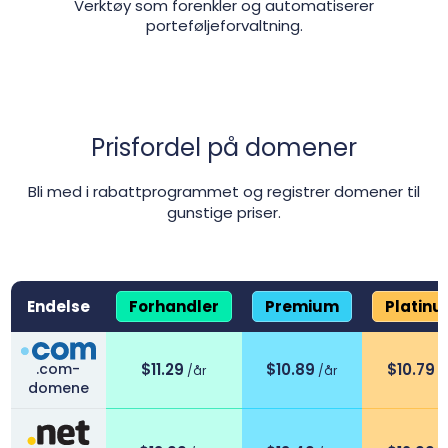
Verktøy som forenkler og automatiserer
porteføljeforvaltning.
Prisfordel på domener
Bli med i rabattprogrammet og registrer domener til
gunstige priser.
Endelse
Forhandler
Premium
Platin
Gruppebaserte priser innenfor domenrabattprogrammet
.com-
$11.29
$10.89
$10.79
/år
/år
/
domene