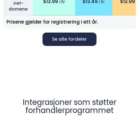
$13.99
$13.49
$12.99
/år
/år
/
.net-
domene
Prisene gjelder for registrering i ett år.
Se alle fordeler
Integrasjoner som støtter
forhandlerprogrammet