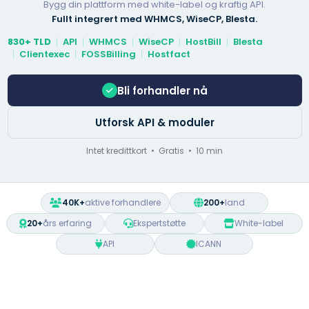
Bygg din plattform med white-label og kraftig API.
Fullt integrert med WHMCS, WiseCP, Blesta.
830+ TLD
API
WHMCS
WiseCP
HostBill
Blesta
Clientexec
FOSSBilling
Hostfact
Bli forhandler nå
Utforsk API & moduler
Intet kredittkort • Gratis • 10 min
40K+
aktive forhandlere
200+
land
20+
års erfaring
Ekspertstøtte
White-label
API
ICANN