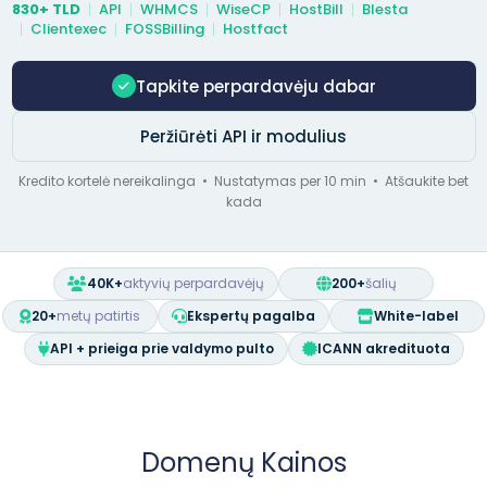
830+ TLD
API
WHMCS
WiseCP
HostBill
Blesta
Clientexec
FOSSBilling
Hostfact
Tapkite perpardavėju dabar
Peržiūrėti API ir modulius
Kredito kortelė nereikalinga • Nustatymas per 10 min • Atšaukite bet
kada
40K+
aktyvių perpardavėjų
200+
šalių
20+
metų patirtis
Ekspertų pagalba
White-label
API + prieiga prie valdymo pulto
ICANN akredituota
Domenų Kainos