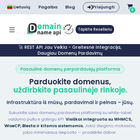
Lietuvių
Pagalba
Blog
Prisijungti
0
Tapkite Reselleriu
🚀 REST API Jau Veikia - Greitesnė Integracija,
Daugiau Domenų Pardavimų
Pasaulinė domenų perpardavėjų platforma
Parduokite domenus,
uždirbkite pasaulinėje rinkoje.
Infrastruktūra iš mūsų, pardavimai ir pelnas – jūsų.
Sukurkite savo domenų pardavimo platformą su white-label
valdymo pultu ir galingu API.
Visiškai integruota su WHMCS,
WiseCP, Blesta ir kitomis sistemomis.
Jokio diegimo mokesčio,
jokio minimalaus depozito — pradėkite dabar.