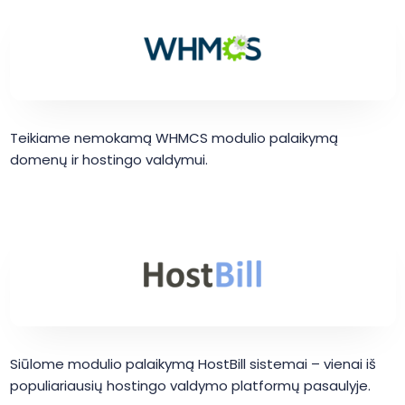
Teikiame nemokamą WHMCS modulio palaikymą
domenų ir hostingo valdymui.
Siūlome modulio palaikymą HostBill sistemai – vienai iš
populiariausių hostingo valdymo platformų pasaulyje.