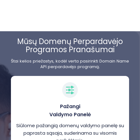
Mūsų Domenų Perpardavėjo
Programos Pranašumai
Štai kelios priežastys, kodėl verta pasirinkti Domain Name
API perpardavėjo programą;
Pažangi
Valdymo Panelė
Siūlome pažangią domenų valdymo panelę su
paprasta sąsaja, suderinama su visomis