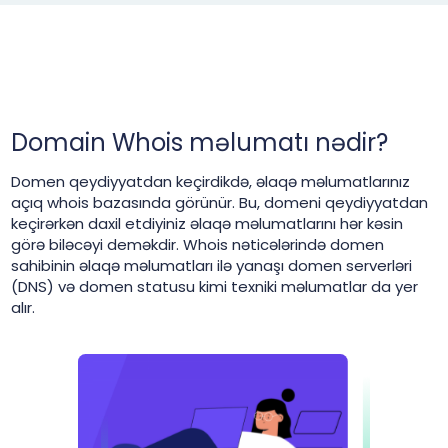
Domain Whois məlumatı nədir?
Domen qeydiyyatdan keçirdikdə, əlaqə məlumatlarınız
açıq whois bazasında görünür. Bu, domeni qeydiyyatdan
keçirərkən daxil etdiyiniz əlaqə məlumatlarını hər kəsin
görə biləcəyi deməkdir. Whois nəticələrində domen
sahibinin əlaqə məlumatları ilə yanaşı domen serverləri
(DNS) və domen statusu kimi texniki məlumatlar da yer
alır.