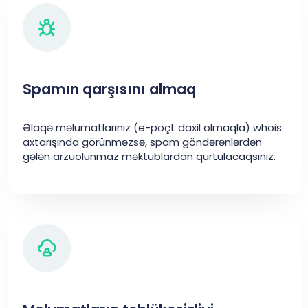
Spamın qarşısını almaq
Əlaqə məlumatlarınız (e-poçt daxil olmaqla) whois
axtarışında görünməzsə, spam göndərənlərdən
gələn arzuolunmaz məktublardan qurtulacaqsınız.