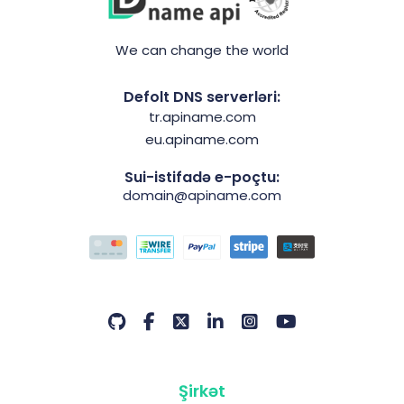
We can change the world
Defolt DNS serverləri:
tr.apiname.com
eu.apiname.com
Sui-istifadə e-poçtu:
domain@apiname.com
Şirkət