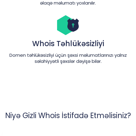
əlaqə məlumatı yoxlanılır.
Whois Təhlükəsizliyi
Domen təhlükəsizliyi üçün şəxsi məlumatlarınızı yalnız
səlahiyyətli şəxslər dəyişə bilər.
Niyə Gizli Whois İstifadə Etməlisiniz?