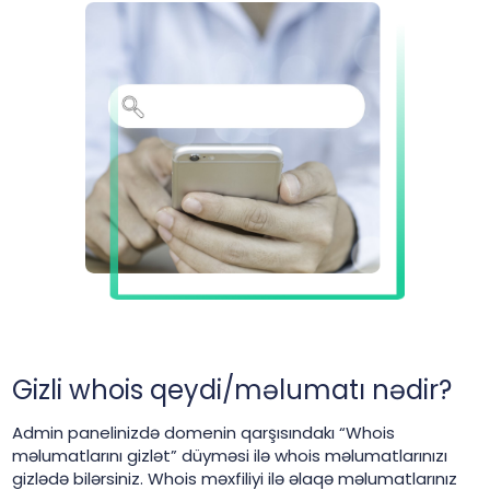
Gizli whois qeydi/məlumatı nədir?
Admin panelinizdə domenin qarşısındakı “Whois
məlumatlarını gizlət” düyməsi ilə whois məlumatlarınızı
gizlədə bilərsiniz. Whois məxfiliyi ilə əlaqə məlumatlarınız