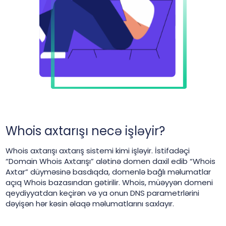
Whois axtarışı necə işləyir?
Whois axtarışı axtarış sistemi kimi işləyir. İstifadəçi
“Domain Whois Axtarışı” alətinə domen daxil edib “Whois
Axtar” düyməsinə basdıqda, domenlə bağlı məlumatlar
açıq Whois bazasından gətirilir. Whois, müəyyən domeni
qeydiyyatdan keçirən və ya onun DNS parametrlərini
dəyişən hər kəsin əlaqə məlumatlarını saxlayır.