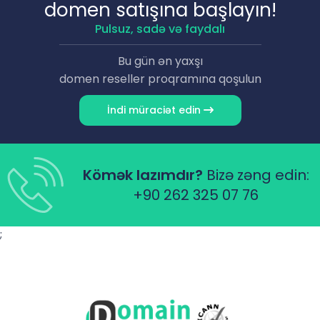
domen satışına başlayın!
Pulsuz, sadə və faydalı
Bu gün ən yaxşı
domen reseller proqramına qoşulun
İndi müraciət edin
Kömək lazımdır?
Bizə zəng edin:
+90 262 325 07 76
;