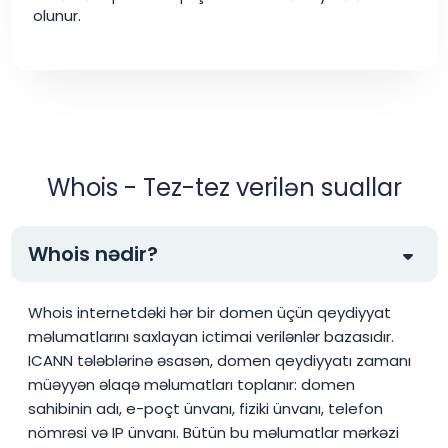
olunur.
Whois - Tez-tez verilən suallar
Whois nədir?
Whois internetdəki hər bir domen üçün qeydiyyat
məlumatlarını saxlayan ictimai verilənlər bazasıdır.
ICANN tələblərinə əsasən, domen qeydiyyatı zamanı
müəyyən əlaqə məlumatları toplanır: domen
sahibinin adı, e-poçt ünvanı, fiziki ünvanı, telefon
nömrəsi və IP ünvanı. Bütün bu məlumatlar mərkəzi