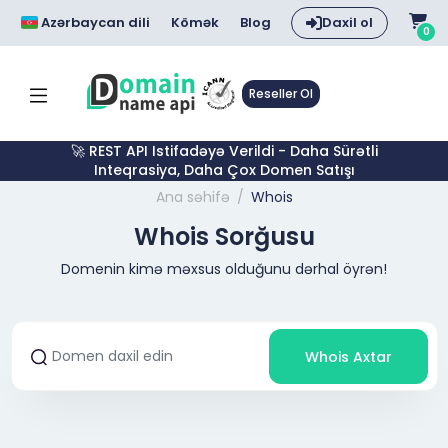
Azərbaycan dili
Kömək
Blog
Daxil ol
0
Reseller Ol
🚀 REST API Istifadəyə Verildi - Daha Sürətli
Inteqrasiya, Daha Çox Domen Satışı
Ana səhifə
Whois
Whois Sorğusu
Domenin kimə məxsus olduğunu dərhal öyrən!
Whois Axtar