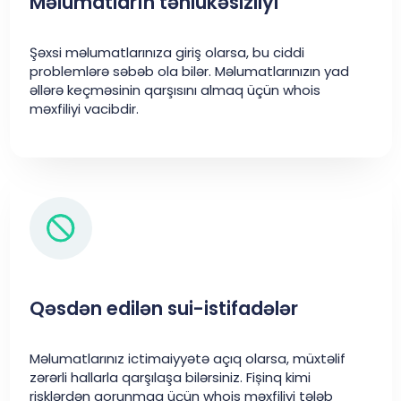
Məlumatların təhlükəsizliyi
Şəxsi məlumatlarınıza giriş olarsa, bu ciddi
problemlərə səbəb ola bilər. Məlumatlarınızın yad
əllərə keçməsinin qarşısını almaq üçün whois
məxfiliyi vacibdir.
Qəsdən edilən sui-istifadələr
Məlumatlarınız ictimaiyyətə açıq olarsa, müxtəlif
zərərli hallarla qarşılaşa bilərsiniz. Fișinq kimi
risklərdən qorunmaq üçün whois məxfiliyi tələb