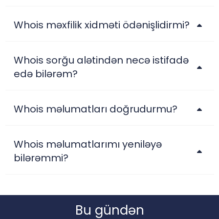
Whois məxfilik xidməti ödənişlidirmi?
Whois sorğu alətindən necə istifadə
edə bilərəm?
Whois məlumatları doğrudurmu?
Whois məlumatlarımı yeniləyə
bilərəmmi?
Bu gündən