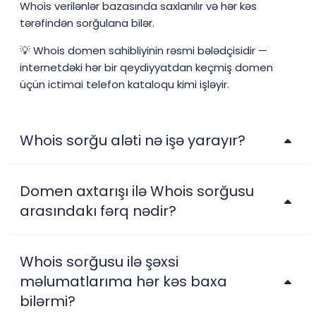
Whois verilənlər bazasında saxlanılır və hər kəs
tərəfindən sorğulana bilər.
💡 Whois domen sahibliyinin rəsmi bələdçisidir —
internetdəki hər bir qeydiyyatdan keçmiş domen
üçün ictimai telefon kataloqu kimi işləyir.
Whois sorğu aləti nə işə yarayır?
Domen axtarışı ilə Whois sorğusu
arasındakı fərq nədir?
Whois sorğusu ilə şəxsi
məlumatlarıma hər kəs baxa
bilərmi?