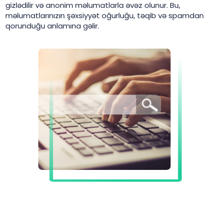
gizlədilir və anonim məlumatlarla əvəz olunur. Bu,
məlumatlarınızın şəxsiyyət oğurluğu, təqib və spamdan
qorunduğu anlamına gəlir.