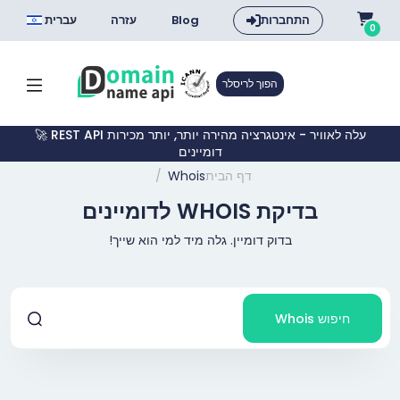
התחברות
Blog
עזרה
עברית
0
הפוך לריסלר
🚀 REST API עלה לאוויר - אינטגרציה מהירה יותר, יותר מכירות
דומיינים
דף הבית
Whois
בדיקת WHOIS לדומיינים
בדוק דומיין. גלה מיד למי הוא שייך!
חיפוש Whois