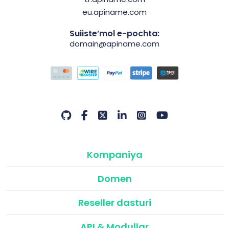
eu.apiname.com
Suiiste’mol e-pochta:
domain@apiname.com
Kompaniya
Domen
Reseller dasturi
API & Modullar