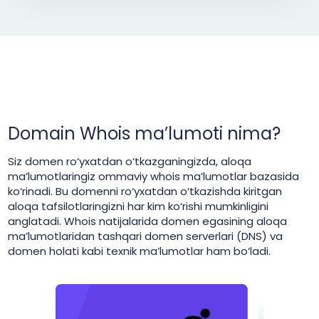
Domain Whois ma’lumoti nima?
Siz domen ro‘yxatdan o‘tkazganingizda, aloqa
ma’lumotlaringiz ommaviy whois ma’lumotlar bazasida
ko‘rinadi. Bu domenni ro‘yxatdan o‘tkazishda kiritgan
aloqa tafsilotlaringizni har kim ko‘rishi mumkinligini
anglatadi. Whois natijalarida domen egasining aloqa
ma’lumotlaridan tashqari domen serverlari (DNS) va
domen holati kabi texnik ma’lumotlar ham bo‘ladi.