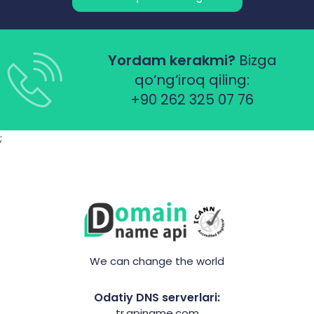
Yordam kerakmi?
Bizga
qo‘ng‘iroq qiling:
+90 262 325 07 76
;
We can change the world
Odatiy DNS serverlari:
tr.apiname.com