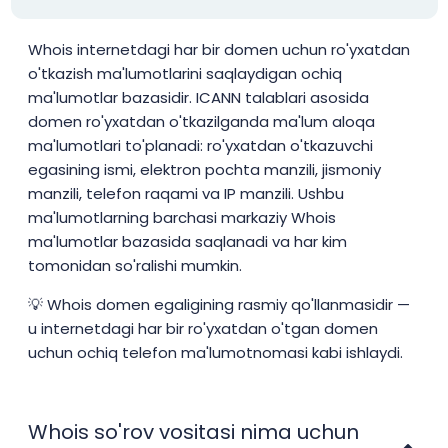
Whois internetdagi har bir domen uchun ro'yxatdan
o'tkazish ma'lumotlarini saqlaydigan ochiq
ma'lumotlar bazasidir. ICANN talablari asosida
domen ro'yxatdan o'tkazilganda ma'lum aloqa
ma'lumotlari to'planadi: ro'yxatdan o'tkazuvchi
egasining ismi, elektron pochta manzili, jismoniy
manzili, telefon raqami va IP manzili. Ushbu
ma'lumotlarning barchasi markaziy Whois
ma'lumotlar bazasida saqlanadi va har kim
tomonidan so'ralishi mumkin.
💡 Whois domen egaligining rasmiy qo'llanmasidir —
u internetdagi har bir ro'yxatdan o'tgan domen
uchun ochiq telefon ma'lumotnomasi kabi ishlaydi.
Whois so'rov vositasi nima uchun