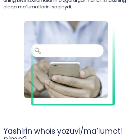
uning DNS sozlamalarini o‘zgartirgan har bir shaxsning
aloqa ma’lumotlarini saqlaydi.
Yashirin whois yozuvi/ma’lumoti