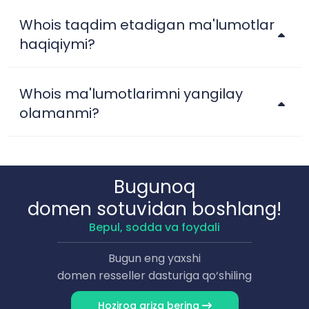
Whois taqdim etadigan ma'lumotlar
haqiqiymi?
Whois ma'lumotlarimni yangilay
olamanmi?
Bugunoq
domen sotuvidan boshlang!
Bepul, sodda va foydali
Bugun eng yaxshi
domen resseller dasturiga qo‘shiling
Hoziroq ariza bering