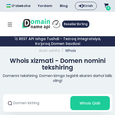
Oʻzbekcha
Yordam
Blog
Kirish
0
Reseller Bo‘ling
🚀 REST API Ishga Tushdi - Tezroq Integratsiya,
Ko‘proq Domen Savdosi
Bosh sahifa
Whois
Whois xizmati - Domen nomini
tekshiring
Domenni tekshiring. Domen kimga tegishli ekanini darhol bilib
oling!
Whois Qidir