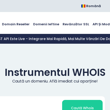
Română
Domain Reseller
Domenii Ieftine
Revânzător SSL
API Și Mo
ST API Este Live - Integrare Mai Rapidă, Mai Multe Vânzări De D
Instrumentul WHOIS
Caută un domeniu. Află imediat cui aparține!
Caută Whois