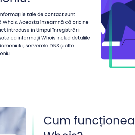
informațiile tale de contact sunt
că Whois. Aceasta înseamnă că oricine
t introduse în timpul înregistrării
șate ca informații Whois includ detaliile
omeniului, serverele DNS și alte
eniu.
Cum funcționea