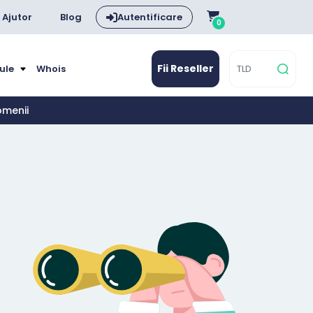
Ajutor
Blog
Autentificare
0
Fii Reseller
dule
Whois
omenii