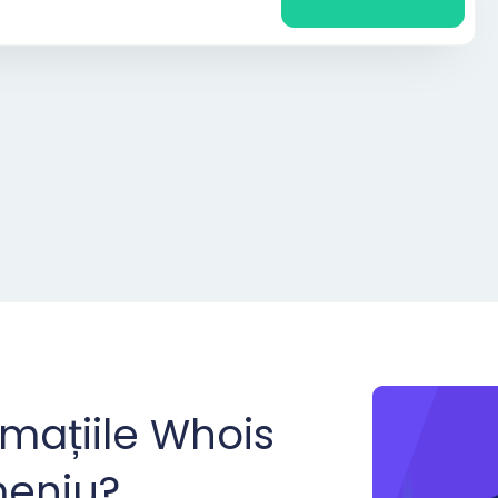
rmațiile Whois
meniu?