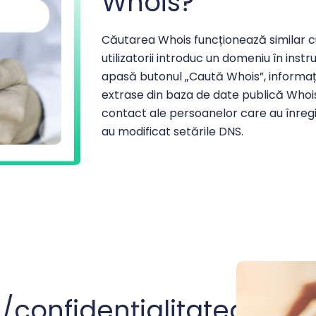
Whois?
Căutarea Whois funcționează similar 
utilizatorii introduc un domeniu în ins
apasă butonul „Caută Whois”, informaț
extrase din baza de date publică Whois
contact ale persoanelor care au înreg
au modificat setările DNS.
a/confidențialitatea