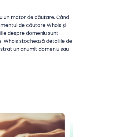
cu un motor de căutare. Când
trumentul de căutare Whois și
iile despre domeniu sunt
. Whois stochează detaliile de
istrat un anumit domeniu sau