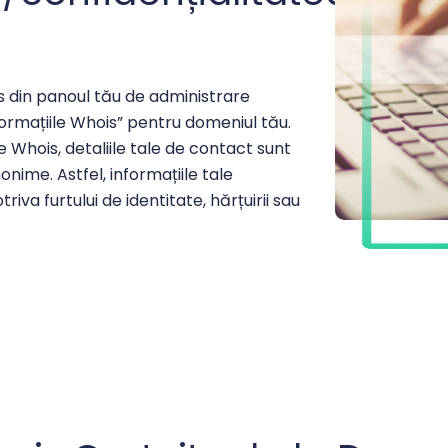
s din panoul tău de administrare
ormațiile Whois” pentru domeniul tău.
e Whois, detaliile tale de contact sunt
onime. Astfel, informațiile tale
iva furtului de identitate, hărțuirii sau