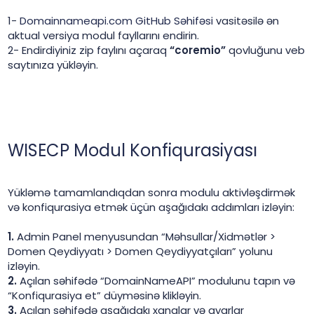
1-
Domainnameapi.com GitHub Səhifəsi
vasitəsilə ən
aktual versiya modul fayllarını endirin.
2- Endirdiyiniz zip faylını açaraq
“coremio”
qovluğunu veb
saytınıza yükləyin.
WISECP Modul Konfiqurasiyası
Yükləmə tamamlandıqdan sonra modulu aktivləşdirmək
və konfiqurasiya etmək üçün aşağıdakı addımları izləyin:
1.
Admin Panel menyusundan “Məhsullar/Xidmətlər >
Domen Qeydiyyatı > Domen Qeydiyyatçıları” yolunu
izləyin.
2.
Açılan səhifədə “DomainNameAPI” modulunu tapın və
“Konfiqurasiya et” düyməsinə klikləyin.
3.
Açılan səhifədə aşağıdakı xanalar və ayarlar