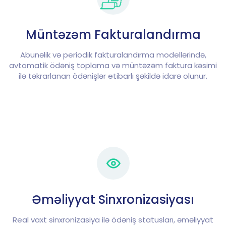
Müntəzəm Fakturalandırma
Abunəlik və periodik fakturalandırma modellərində,
avtomatik ödəniş toplama və müntəzəm faktura kəsimi
ilə təkrarlanan ödənişlər etibarlı şəkildə idarə olunur.
Əməliyyat Sinxronizasiyası
Real vaxt sinxronizasiya ilə ödəniş statusları, əməliyyat