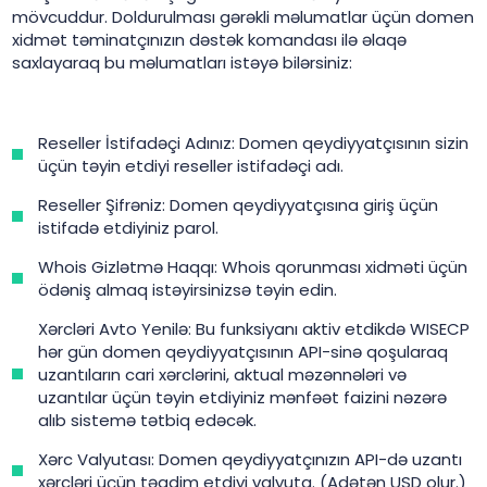
mövcuddur. Doldurulması gərəkli məlumatlar üçün domen
xidmət təminatçınızın dəstək komandası ilə əlaqə
saxlayaraq bu məlumatları istəyə bilərsiniz:
Reseller İstifadəçi Adınız: Domen qeydiyyatçısının sizin
üçün təyin etdiyi reseller istifadəçi adı.
Reseller Şifrəniz: Domen qeydiyyatçısına giriş üçün
istifadə etdiyiniz parol.
Whois Gizlətmə Haqqı: Whois qorunması xidməti üçün
ödəniş almaq istəyirsinizsə təyin edin.
Xərcləri Avto Yenilə: Bu funksiyanı aktiv etdikdə WISECP
hər gün domen qeydiyyatçısının API-sinə qoşularaq
uzantıların cari xərclərini, aktual məzənnələri və
uzantılar üçün təyin etdiyiniz mənfəət faizini nəzərə
alıb sistemə tətbiq edəcək.
Xərc Valyutası: Domen qeydiyyatçınızın API-də uzantı
xərcləri üçün təqdim etdiyi valyuta. (Adətən USD olur.)