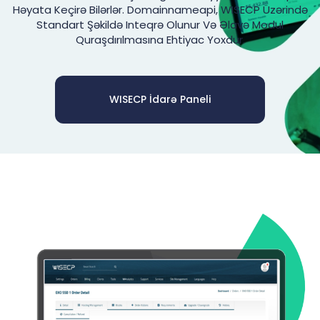
Həyata Keçirə Bilərlər. Domainnameapi, WISECP Üzərində
Standart Şəkildə Inteqrə Olunur Və Əlavə Modul
Quraşdırılmasına Ehtiyac Yoxdur.
WISECP İdarə Paneli