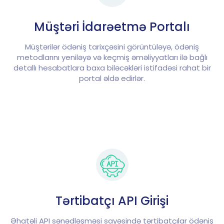
Müştəri İdarəetmə Portalı
Müştərilər ödəniş tarixçəsini görüntüləyə, ödəniş
metodlarını yeniləyə və keçmiş əməliyyatları ilə bağlı
detallı hesabatlara baxa biləcəkləri istifadəsi rahat bir
portal əldə edirlər.
Tərtibatçı API Girişi
Əhatəli API sənədləşməsi sayəsində tərtibatçılar ödəniş