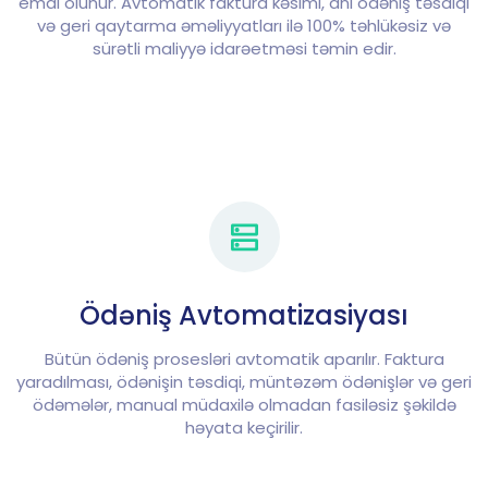
emal olunur. Avtomatik faktura kəsimi, ani ödəniş təsdiqi
və geri qaytarma əməliyyatları ilə 100% təhlükəsiz və
sürətli maliyyə idarəetməsi təmin edir.
Ödəniş Avtomatizasiyası
Bütün ödəniş prosesləri avtomatik aparılır. Faktura
yaradılması, ödənişin təsdiqi, müntəzəm ödənişlər və geri
ödəmələr, manual müdaxilə olmadan fasiləsiz şəkildə
həyata keçirilir.