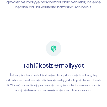
qeydləri və maliyyə hesabatları anlıq yenilənir; beləliklə
həmişə aktual verilənlər bazasına sahibsiniz.
Təhlükəsiz Əməliyyat
İnteqrə olunmuş təhlükəsizlik qatları və fırıldaqçılıq
aşkarlama sistemləri ilə hər əməliyyat diqqətlə yoxlanılır.
PCI uyğun ödəniş prosesləri sayəsində biznesinizin və
müştərilərinizin maliyyə məlumatları qorunur.