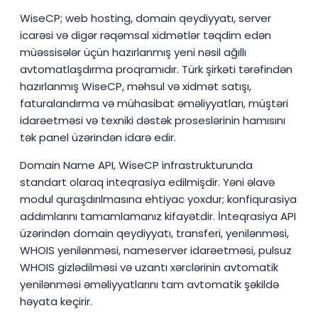
WiseCP; web hosting, domain qeydiyyatı, server
icarəsi və digər rəqəmsal xidmətlər təqdim edən
müəssisələr üçün hazırlanmış yeni nəsil ağıllı
avtomatlaşdırma proqramıdır. Türk şirkəti tərəfindən
hazırlanmış WiseCP, məhsul və xidmət satışı,
faturalandırma və mühasibat əməliyyatları, müştəri
idarəetməsi və texniki dəstək proseslərinin hamısını
tək panel üzərindən idarə edir.
Domain Name API, WiseCP infrastrukturunda
standart olaraq inteqrasiya edilmişdir. Yəni əlavə
modul quraşdırılmasına ehtiyac yoxdur; konfiqurasiya
addımlarını tamamlamanız kifayətdir. İnteqrasiya API
üzərindən domain qeydiyyatı, transferi, yenilənməsi,
WHOIS yenilənməsi, nameserver idarəetməsi, pulsuz
WHOIS gizlədilməsi və uzantı xərclərinin avtomatik
yenilənməsi əməliyyatlarını tam avtomatik şəkildə
həyata keçirir.