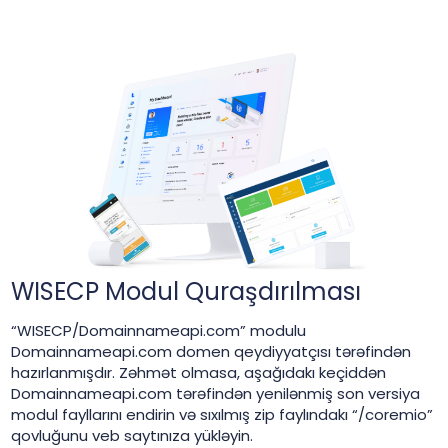
WISECP Modul Quraşdırılması
“WISECP/Domainnameapi.com” modulu
Domainnameapi.com domen qeydiyyatçısı tərəfindən
hazırlanmışdır. Zəhmət olmasa, aşağıdakı keçiddən
Domainnameapi.com tərəfindən yenilənmiş son versiya
modul fayllarını endirin və sıxılmış zip faylındakı “/coremio”
qovluğunu veb saytınıza yükləyin.