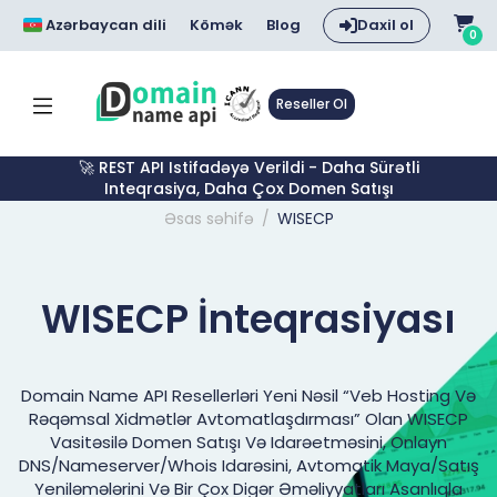
Azərbaycan dili
Kömək
Blog
Daxil ol
0
Reseller Ol
🚀 REST API Istifadəyə Verildi - Daha Sürətli
Inteqrasiya, Daha Çox Domen Satışı
Əsas səhifə
WISECP
WISECP İnteqrasiyası
Domain Name API Resellerləri Yeni Nəsil “veb Hosting Və
Rəqəmsal Xidmətlər Avtomatlaşdırması” Olan WISECP
Vasitəsilə Domen Satışı Və Idarəetməsini, Onlayn
DNS/nameserver/whois Idarəsini, Avtomatik Maya/satış
Yeniləmələrini Və Bir Çox Digər Əməliyyatları Asanlıqla