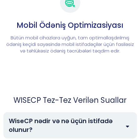
Mobil Ödəniş Optimizasiyası
Bütün mobil cihazlara uyğun, tam optimallaşdırılmış
ödəniş keçidi sayəsində mobil istifadəçilər üçün fasiləsiz
və təhlükəsiz ödəniş təcrübələri təqdim edir.
WISECP Tez-Tez Verilən Suallar
WiseCP nədir və nə üçün istifadə
olunur?