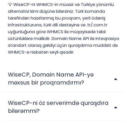
💡 WiseCP-ni WHMCS-in müasir və Türkiyə yönümlü
alternativi kimi düşünə bilərsiniz. Türk komanda
tərəfindən hazırlanmış bu proqram, yerli ödəniş
infrastrukturuna, türk dili dəstəyinə və .tr/.com.tr
uyğunluğuna görə WHMCS ilə müqayisədə təbii
üstünlüklərə malikdir. Domain Name API ilə inteqrasiya
standart olaraq gəldiyi üçün quraşdırma müddəti də
WHMCS-ə nisbətən xeyli qısadır.
WiseCP, Domain Name API-yə
məxsus bir proqramdırmı?
WiseCP-ni öz serverimdə quraşdıra
bilərəmmi?