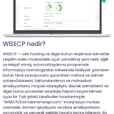
WISECP nədir?
WISECP — veb hosting və digər bütün rəqəmsal xidmətlər
təqdim edən müəssisələr üçün yaradılmış yeni nəsil, ağıllı
və inkişaf etmiş avtomatlaşdırma proqramıdır.
İnformasiya texnologiyaları sahəsində fəaliyyət göstərən
bütün fərdi və korporativ qurumların məhsul və xidmət
satışını/idarəsini, fakturalandırma və mühasibat
əməliyyatlarını, müştəri idarəçiliyini, dəstək xidmətlərini və
digər bütün prosesləri asanlıqla həyata keçirə bilməsi
üçün bir Türk şirkəti tərəfindən hazırlanmışdır.
“WISECP/Domainnameapi.com” inteqrasiya modulu
vasitəsilə, domen qeydiyyatı və idarə əməliyyatlarını
avtomatik və səmərəli şəkildə həyata keçirə bilərsiniz. Bu