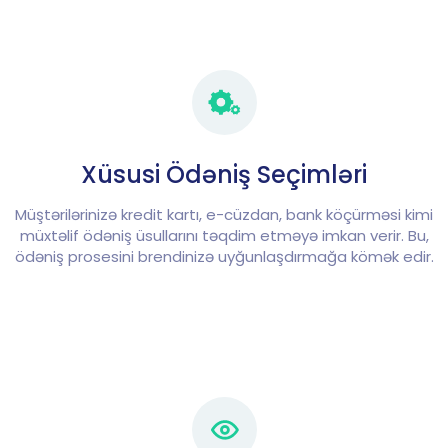
Xüsusi Ödəniş Seçimləri
Müştərilərinizə kredit kartı, e-cüzdan, bank köçürməsi kimi
müxtəlif ödəniş üsullarını təqdim etməyə imkan verir. Bu,
ödəniş prosesini brendinizə uyğunlaşdırmağa kömək edir.