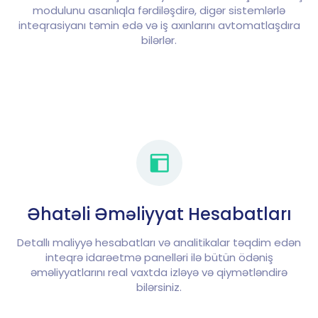
modulunu asanlıqla fərdiləşdirə, digər sistemlərlə
inteqrasiyanı təmin edə və iş axınlarını avtomatlaşdıra
bilərlər.
Əhatəli Əməliyyat Hesabatları
Detallı maliyyə hesabatları və analitikalar təqdim edən
inteqrə idarəetmə panelləri ilə bütün ödəniş
əməliyyatlarını real vaxtda izləyə və qiymətləndirə
bilərsiniz.