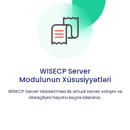
WISECP Server
Modulunun Xüsusiyyətləri
WISECP Server idarəetməsi ilə virtual server satışını və
idarəçiliyini həyata keçirə bilərsiniz.