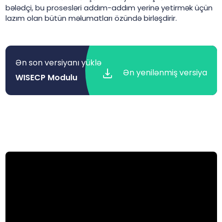
bələdçi, bu prosesləri addım-addım yerinə yetirmək üçün
lazım olan bütün məlumatları özündə birləşdirir.
Ən son versiyanı yüklə
Ən yenilənmiş versiya
WISECP Modulu