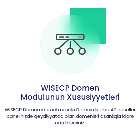
WISECP Domen
Modulunun Xüsusiyyətləri
WISECP Domen idarəetməsi ilə Domain Name API reseller
panelinizdə qeydiyyatda olan domenləri asanlıqla idarə
edə bilərsiniz.