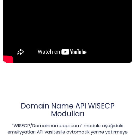
Domain Name API WISECP
Modulları
“WISECP/Domainnameapi.com” modulu aşağıdakı
əməliyyatları API vasitəsilə avtomatik yerinə yetirməyə