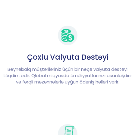
Çoxlu Valyuta Dəstəyi
Beynəlxalq müştəriləriniz üçün bir neçə valyuta dəstəyi
təqdim edir. Qlobal miqyasda əməliyyatlarınızı asanlaşdırır
və fərqli məzənnələrlə uyğun ödəniş həlləri verir.