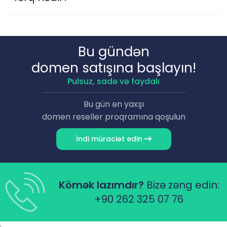
Bu gündən
domen satışına başlayın!
Pulsuz, sadə və faydalı
Bu gün ən yaxşı
domen reseller proqramına qoşulun
İndi müraciət edin
Kömək lazımdır?
Bizə zəng edin:
+90 262 325 07 76
;