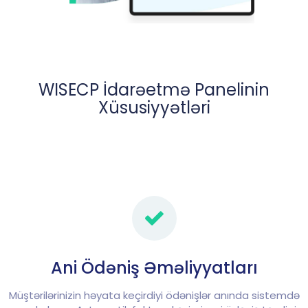
WISECP İdarəetmə Panelinin
Xüsusiyyətləri
Ani Ödəniş Əməliyyatları
Müştərilərinizin həyata keçirdiyi ödənişlər anında sistemdə