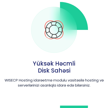
Yüksək Həcmli
Disk Sahəsi
WISECP Hosting idarəetmə modulu vasitəsilə hosting və
serverlərinizi asanlıqla idarə edə bilərsiniz.