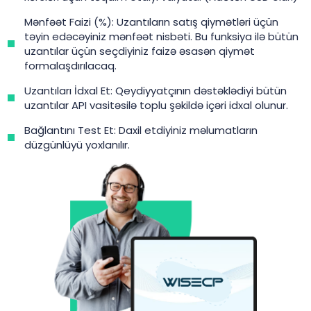
Mənfəət Faizi (%): Uzantıların satış qiymətləri üçün
təyin edəcəyiniz mənfəət nisbəti. Bu funksiya ilə bütün
uzantılar üçün seçdiyiniz faizə əsasən qiymət
formalaşdırılacaq.
Uzantıları İdxal Et: Qeydiyyatçının dəstəklədiyi bütün
uzantılar API vasitəsilə toplu şəkildə içəri idxal olunur.
Bağlantını Test Et: Daxil etdiyiniz məlumatların
düzgünlüyü yoxlanılır.