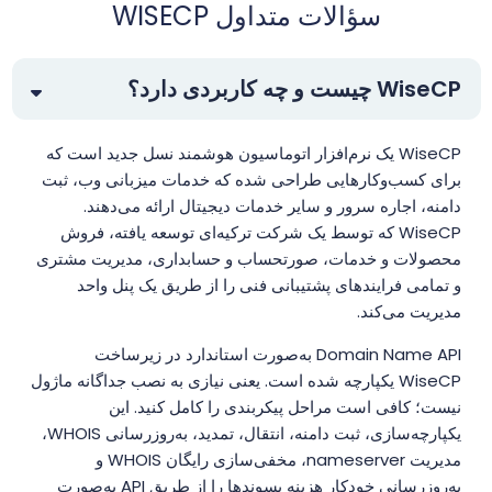
سؤالات متداول WISECP
WiseCP چیست و چه کاربردی دارد؟
WiseCP یک نرم‌افزار اتوماسیون هوشمند نسل جدید است که
برای کسب‌وکارهایی طراحی شده که خدمات میزبانی وب، ثبت
دامنه، اجاره سرور و سایر خدمات دیجیتال ارائه می‌دهند.
WiseCP که توسط یک شرکت ترکیه‌ای توسعه یافته، فروش
محصولات و خدمات، صورتحساب و حسابداری، مدیریت مشتری
و تمامی فرایندهای پشتیبانی فنی را از طریق یک پنل واحد
مدیریت می‌کند.
Domain Name API به‌صورت استاندارد در زیرساخت
WiseCP یکپارچه شده است. یعنی نیازی به نصب جداگانه ماژول
نیست؛ کافی است مراحل پیکربندی را کامل کنید. این
یکپارچه‌سازی، ثبت دامنه، انتقال، تمدید، به‌روزرسانی WHOIS،
مدیریت nameserver، مخفی‌سازی رایگان WHOIS و
به‌روزرسانی خودکار هزینه پسوندها را از طریق API به‌صورت