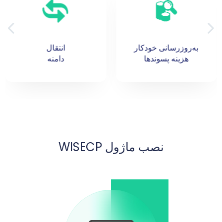
انتقال
تمدید
دامنه
دامنه
نصب ماژول WISECP