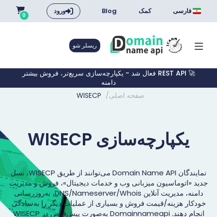
فارسی
کمک
Blog
ورود
0
ریسلر شو
🚀 REST API فعال شد - یکپارچه‌سازی سریع‌تر، فروش بیشتر
دامنه
صفحه اصلی
WISECP
یکپارچه‌سازی WISECP
نمایندگان Domain Name API می‌توانند از طریق WISECP، نسل
جدید «اتوماسیون میزبانی وب و خدمات دیجیتال»، فروش و مدیریت
دامنه، مدیریت آنلاین DNS/nameserver/whois، به‌روزرسانی
خودکار هزینه/قیمت فروش و بسیاری از عملیات دیگر را به‌سادگی
انجام دهند. Domainnameapi به‌صورت پیش‌فرض در WISECP