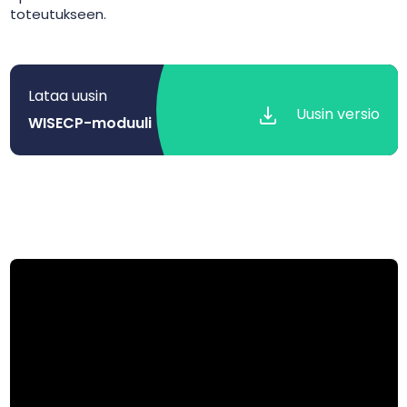
toteutukseen.
Lataa uusin
Uusin versio
WISECP-moduuli