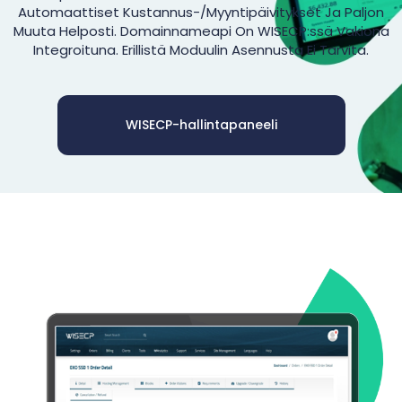
Automaattiset Kustannus-/myyntipäivitykset Ja Paljon
Muuta Helposti. Domainnameapi On WISECP:ssä Vakiona
Integroituna. Erillistä Moduulin Asennusta Ei Tarvita.
WISECP-hallintapaneeli