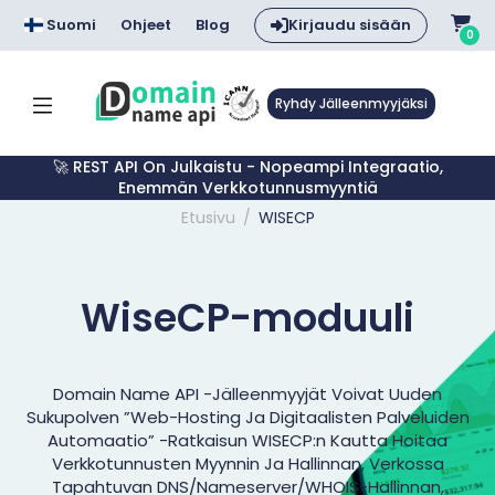
Suomi
Ohjeet
Blog
Kirjaudu sisään
0
Ryhdy Jälleenmyyjäksi
🚀 REST API On Julkaistu - Nopeampi Integraatio,
Enemmän Verkkotunnusmyyntiä
Etusivu
WISECP
WiseCP-moduuli
Domain Name API -jälleenmyyjät Voivat Uuden
Sukupolven ”web-Hosting Ja Digitaalisten Palveluiden
Automaatio” -ratkaisun WISECP:n Kautta Hoitaa
Verkkotunnusten Myynnin Ja Hallinnan, Verkossa
Tapahtuvan DNS/nameserver/WHOIS-Hallinnan,