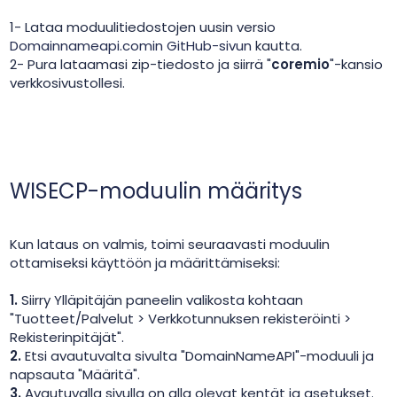
1- Lataa moduulitiedostojen uusin versio
Domainnameapi.comin GitHub-sivun
kautta.
2- Pura lataamasi zip-tiedosto ja siirrä "
coremio
"-kansio
verkkosivustollesi.
WISECP-moduulin määritys
Kun lataus on valmis, toimi seuraavasti moduulin
ottamiseksi käyttöön ja määrittämiseksi:
1.
Siirry Ylläpitäjän paneelin valikosta kohtaan
"Tuotteet/Palvelut > Verkkotunnuksen rekisteröinti >
Rekisterinpitäjät".
2.
Etsi avautuvalta sivulta "DomainNameAPI"-moduuli ja
napsauta "Määritä".
3.
Avautuvalla sivulla on alla olevat kentät ja asetukset.