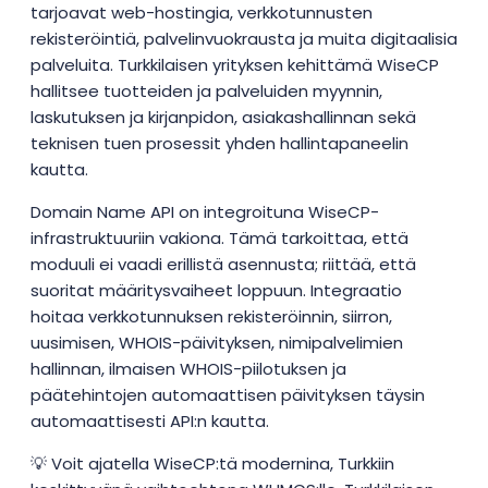
tarjoavat web-hostingia, verkkotunnusten
rekisteröintiä, palvelinvuokrausta ja muita digitaalisia
palveluita. Turkkilaisen yrityksen kehittämä WiseCP
hallitsee tuotteiden ja palveluiden myynnin,
laskutuksen ja kirjanpidon, asiakashallinnan sekä
teknisen tuen prosessit yhden hallintapaneelin
kautta.
Domain Name API on integroituna WiseCP-
infrastruktuuriin vakiona. Tämä tarkoittaa, että
moduuli ei vaadi erillistä asennusta; riittää, että
suoritat määritysvaiheet loppuun. Integraatio
hoitaa verkkotunnuksen rekisteröinnin, siirron,
uusimisen, WHOIS-päivityksen, nimipalvelimien
hallinnan, ilmaisen WHOIS-piilotuksen ja
päätehintojen automaattisen päivityksen täysin
automaattisesti API:n kautta.
💡 Voit ajatella WiseCP:tä modernina, Turkkiin