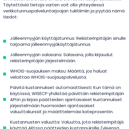
Täytettäviä tietoja varten voit olla yhteydessä
verkkotunnuspalveluntarjoajan tukitiimiin ja pyytää nämä
tiedot:
Jälleenmyyjän käyttäjätunnus: Rekisterinpitäjän sinulle
tarjoama jälleenmyyjäkäyttäjätunnus.
Jälleenmyyjän salasana: Salasana, jolla kirjaudut
rekisterinpitäjän järjestelmään.
WHOIS-suojauksen maksu: Määritä, jos haluat
veloittaa WHOIS-suojauspalvelusta.
Päivitä kustannukset automaattisesti: Kun tämä on
käytössä, WISECP yhdistää päivittäin rekisterinpitäjän
API:in ja kirjaa päätteiden ajantasaiset kustannukset
järjestelmään huomioiden ajantasaiset
valuuttakurssit ja määrittelemäsi kateprosentin.
Kustannusten valuutta: Valuutta, jota rekisterinpitäjä
käyttää API:ssa päätteiden kustannuksille (yleensä