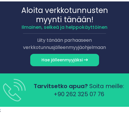
Aloita verkkotunnusten
myynti tänään!
Ilmainen, selkeä ja helppokäyttöinen
Liity tänään parhaaseen
verkkotunnusjälleenmyyjäohjelmaan
Hae jälleenmyyjäksi
Tarvitsetko apua?
Soita meille:
+90 262 325 07 76
;