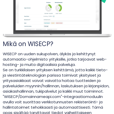
Mikä on WISECP?
WISECP on uuden sukupolven, älykäs ja kehittynyt
automaatio-ohjelmisto yrityksille, jotka tarjoavat web-
hosting- ja muita digitaalisia palveluja.
Se on turkkilaisen yrityksen kehittämä, jotta kaikki tieto-
ja viestintäteknologian parissa toimivat yksityiset ja
yritysasiakkaat voivat vaivatta hoitaa tuotteiden ja
palveluiden myynnin/hallinnan, laskutuksen ja kirjanpidon,
asiakashallinnan, tukipalvelut ja kaikki muut toiminnot.
"WISECP/Domainnameapi.com"-integraatiomoduulin
avulla voit suorittaa verkkotunnusten rekisteröinti- ja
hallintatoimet tehokkaasti ja automaattisesti. Tämä
opas sisältää tarvittavat tiedot vaiheittaiseen