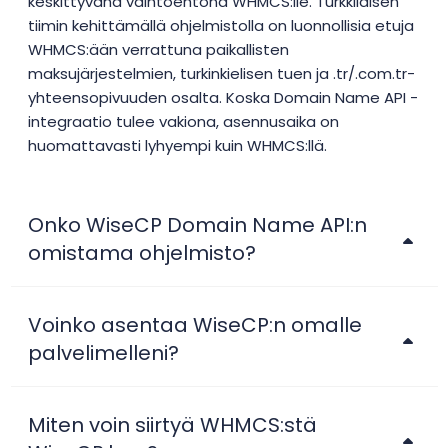
keskittyvänä vaihtoehtona WHMCS:lle. Turkkilaisen
tiimin kehittämällä ohjelmistolla on luonnollisia etuja
WHMCS:ään verrattuna paikallisten
maksujärjestelmien, turkinkielisen tuen ja .tr/.com.tr-
yhteensopivuuden osalta. Koska Domain Name API -
integraatio tulee vakiona, asennusaika on
huomattavasti lyhyempi kuin WHMCS:llä.
Onko WiseCP Domain Name API:n
omistama ohjelmisto?
Voinko asentaa WiseCP:n omalle
palvelimelleni?
Miten voin siirtyä WHMCS:stä