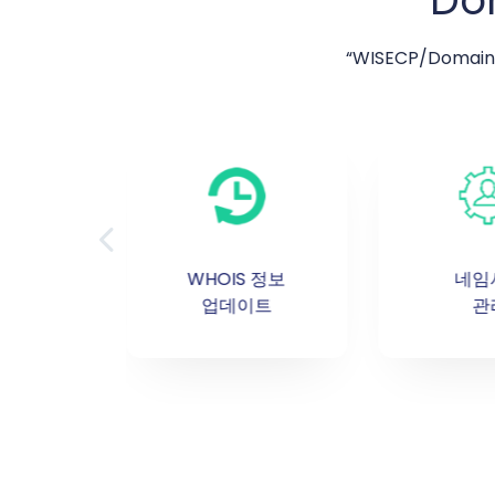
Do
“WISECP/Doma
인
WHOIS 정보
네임
신
업데이트
관