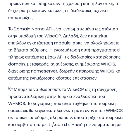
προϊόντων και υπηρεσιών, τη χρέωση και τη λογιστική, τη
διαχείριση πελατών και όλες τις διαδικασίες τεχνικής
υποστήριξης.
Το Domain Name API είναι ενσωματωμένο ως στάνταρ
στην υποδομή του WiseCP. Δηλαδή, δεν απαιτείται
επιπλέον εγκατάσταση module· αρκεί να ολοκληρώσετε
τα βήματα ρύθμισης. Η ενσωμάτωση αυτή πραγματοποιεί
πλήρως αυτόματα μέσω API τις διαδικασίες καταχώρησης
domain, μεταφοράς, ανανέωσης, ενημέρωσης WHOIS,
διαχείρισης nameserver, δωρεάν απόκρυψης WHOIS και
αυτόματης ενημέρωσης κόστους επεκτάσεων.
💡 Μπορείτε να θεωρήσετε το WiseCP ως τη σύγχρονη,
προσανατολισμένη στην Τουρκία εναλλακτική του
WHMCS. Το λογισμικό, που αναπτύχθηκε από τουρκική
ομάδα, διαθέτει φυσικά πλεονεκτήματα έναντι του WHMCS
σε τοπικές υποδομές πληρωμών, υποστήριξη στα τουρκικά
και συμβατότητα με .tr/.com.tr. Επειδή η ενσωμάτωση με