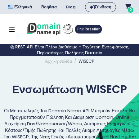
Ελληνικά
Βοήθεια
Blog
Σύνδεση
0
Γίνε Reseller
🚀 REST API Είναι Πλέον Διαθέσιμο - Ταχύτερη Ενσωμάτωση,
Περισσότερες Πωλήσεις Domain
Αρχική σελίδα
WISECP
Ενσωμάτωση WISECP
Οι Μεταπωλητές Του Domain Name API Μπορούν Εύκολα Να
Πραγματοποιούν Πώληση Και Διαχείριση Domain, Online
Διαχείριση Dns/nameserver/whois, Αυτόματες Ενημερώσεις
Κόστους/τιμής Πώλησης Και Πολλές Ακόμη Λειτουργίες Μέσω
Του WISECP, Της Νέας Γενιάς «αυτοματισμού Web Hosting Και