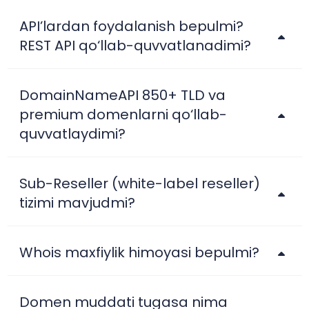
API’lardan foydalanish bepulmi?
REST API qo‘llab-quvvatlanadimi?
DomainNameAPI 850+ TLD va
premium domenlarni qo‘llab-
quvvatlaydimi?
Sub-Reseller (white-label reseller)
tizimi mavjudmi?
Whois maxfiylik himoyasi bepulmi?
Domen muddati tugasa nima