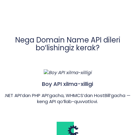
Nega Domain Name API dileri
bo‘lishingiz kerak?
Boy API xilma-xilligi
.NET API’dan PHP API’gacha, WHMCS’dan HostBill’gacha —
keng API qo‘llab-quvvatlovi.