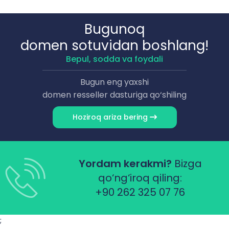
Bugunoq
domen sotuvidan boshlang!
Bepul, sodda va foydali
Bugun eng yaxshi
domen resseller dasturiga qo‘shiling
Hoziroq ariza bering
Yordam kerakmi?
Bizga
qo‘ng‘iroq qiling:
+90 262 325 07 76
;