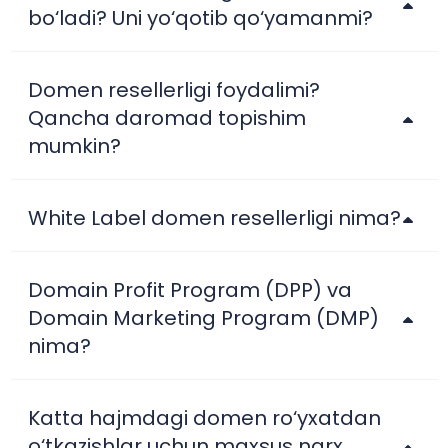
bo‘ladi? Uni yo‘qotib qo‘yamanmi?
Domen resellerligi foydalimi?
Qancha daromad topishim
mumkin?
White Label domen resellerligi nima?
Domain Profit Program (DPP) va
Domain Marketing Program (DMP)
nima?
Katta hajmdagi domen ro‘yxatdan
o‘tkazishlar uchun maxsus narx