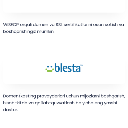
WISECP orqali domen va SSL sertifikatlarini oson sotish va
boshqarishingiz mumkin.
Domen/xosting provayderlari uchun mijozlarni boshqarish,
hisob-kitob va qo‘llab-quvvatlash bo‘yicha eng yaxshi
dastur.