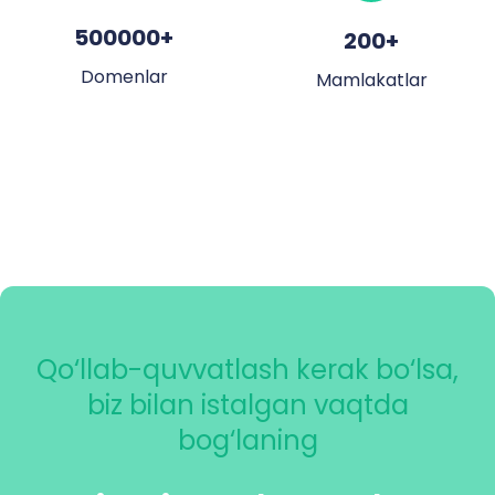
500000
+
200
+
Domenlar
Mamlakatlar
Qo‘llab-quvvatlash kerak bo‘lsa,
biz bilan istalgan vaqtda
bog‘laning