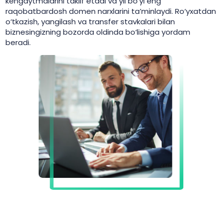
kengaytmalarini taklif etadi va yil bo‘yi eng
raqobatbardosh domen narxlarini ta’minlaydi. Ro‘yxatdan
o‘tkazish, yangilash va transfer stavkalari bilan
biznesingizning bozorda oldinda bo‘lishiga yordam
beradi.