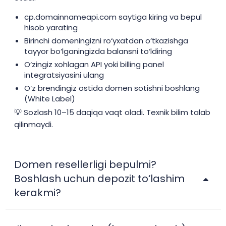
cp.domainnameapi.com saytiga kiring va bepul
hisob yarating
Birinchi domeningizni ro‘yxatdan o‘tkazishga
tayyor bo‘lganingizda balansni to‘ldiring
O‘zingiz xohlagan API yoki billing panel
integratsiyasini ulang
O‘z brendingiz ostida domen sotishni boshlang
(White Label)
💡 Sozlash 10–15 daqiqa vaqt oladi. Texnik bilim talab
qilinmaydi.
Domen resellerligi bepulmi?
Boshlash uchun depozit to‘lashim
kerakmi?