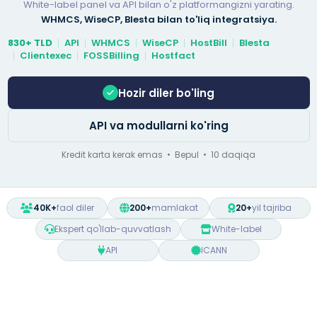
White-label panel va API bilan o'z platformangizni yarating.
WHMCS, WiseCP, Blesta bilan to'liq integratsiya.
830+ TLD
API
WHMCS
WiseCP
HostBill
Blesta
Clientexec
FOSSBilling
Hostfact
Hozir diler bo'ling
API va modullarni ko'ring
Kredit karta kerak emas • Bepul • 10 daqiqa
40K+
faol diler
200+
mamlakat
20+
yil tajriba
Ekspert qo'llab-quvvatlash
White-label
API
ICANN