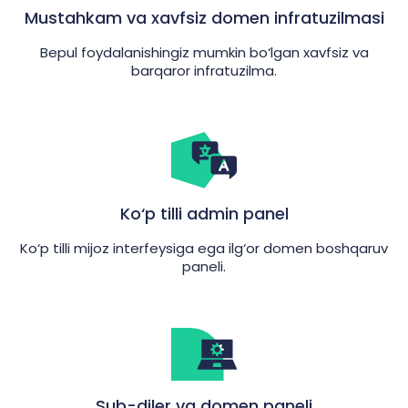
Mustahkam va xavfsiz domen infratuzilmasi
Bepul foydalanishingiz mumkin bo‘lgan xavfsiz va
barqaror infratuzilma.
Ko‘p tilli admin panel
Ko‘p tilli mijoz interfeysiga ega ilg‘or domen boshqaruv
paneli.
Sub-diler va domen paneli