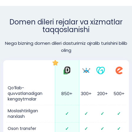
Domen dileri rejalar va xizmatlar
taqqoslanishi
Nega bizning domen dileri dasturimiz ajralib turishini bilib
oling
Qo‘llab-
quvvatlanadigan
850+
300+
200+
500+
kengaytmalar
Moslashtirilgan
✓
✓
✓
✓
narxlash
Oson transfer
✓
✓
✓
✓