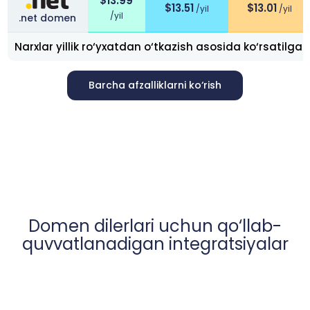
$
13.99
$
13.51
$
13.01
/yil
/yil
/yil
.net domen
Narxlar yillik ro‘yxatdan o‘tkazish asosida ko‘rsatilgan
Barcha afzalliklarni ko‘rish
Domen dilerlari uchun qo‘llab-
quvvatlanadigan integratsiyalar