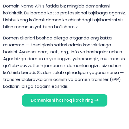
Domain Name API sifatida biz minglab domenlarni
ko‘chirdik. Bu borada katta professional tajribaga egamiz.
Ushbu keng ko‘lamli domen ko‘chirishdagi tajribamizni siz
bilan mamnuniyat bilan bo‘lishamiz.
Domen dilerlari boshqa dilerga o‘tganda eng katta
muammo — tasdiqlash xatlari admin kontaktlariga
borishi. Ayniqsa .com, .net, .org, .info va boshqalar uchun.
Agar bizga domen ro‘yxatingizni yuborsangiz, mutaxassis
qo‘llab-quvvatlash jamoamiz domenlaringizni siz uchun
ko‘chirib beradi. Sizdan talab qilinadigan yagona narsa —
transfer blokirovkalarini ochish va domen transfer (EPP)
kodlarini bizga taqdim etishdir.
Domenlarni hoziroq ko‘chiring