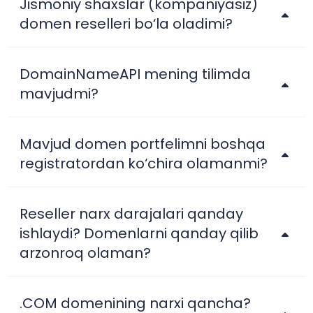
Jismoniy shaxslar (kompaniyasiz)
domen reselleri bo‘la oladimi?
DomainNameAPI mening tilimda
mavjudmi?
Mavjud domen portfelimni boshqa
registratordan ko‘chira olamanmi?
Reseller narx darajalari qanday
ishlaydi? Domenlarni qanday qilib
arzonroq olaman?
.COM domenining narxi qancha?