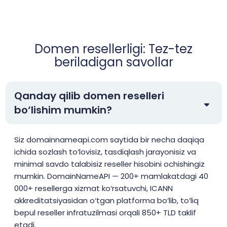
Domen resellerligi: Tez-tez
beriladigan savollar
Qanday qilib domen reselleri
bo‘lishim mumkin?
Siz domainnameapi.com saytida bir necha daqiqa
ichida sozlash to‘lovisiz, tasdiqlash jarayonisiz va
minimal savdo talabisiz reseller hisobini ochishingiz
mumkin. DomainNameAPI — 200+ mamlakatdagi 40
000+ resellerga xizmat ko‘rsatuvchi, ICANN
akkreditatsiyasidan o‘tgan platforma bo‘lib, to‘liq
bepul reseller infratuzilmasi orqali 850+ TLD taklif
etadi.