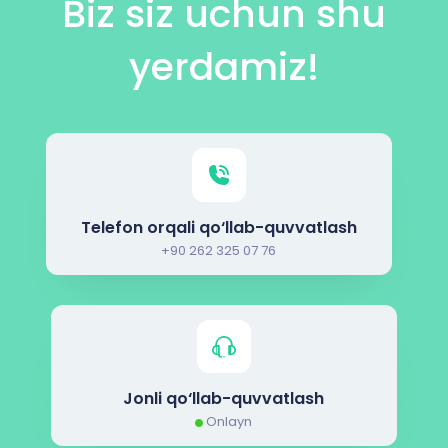
Biz siz uchun shu
yerdamiz!
Telefon orqali qo‘llab-quvvatlash
+90 262 325 07 76
Jonli qo‘llab-quvvatlash
Onlayn