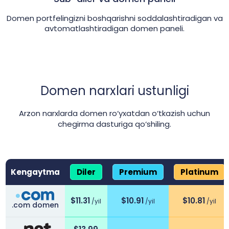
Domen portfelingizni boshqarishni soddalashtiradigan va
avtomatlashtiradigan domen paneli.
Domen narxlari ustunligi
Arzon narxlarda domen ro‘yxatdan o‘tkazish uchun
chegirma dasturiga qo‘shiling.
Kengaytma
Diler
Premium
Platinum
Domen chegirma dasturi doirasida guruhga asoslangan nar
$
11.31
$
10.91
$
10.81
/yil
/yil
/yil
.com domen