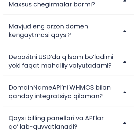
Maxsus chegirmalar bormi?
Mavjud eng arzon domen
kengaytmasi qaysi?
Depozitni USD’da qilsam bo‘ladimi
yoki faqat mahalliy valyutadami?
DomainNameAPI’ni WHMCS bilan
qanday integratsiya qilaman?
Qaysi billing panellari va API’lar
qo‘llab-quvvatlanadi?