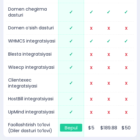
Domen chegirma
✓
✓
✓
✓
dasturi
Domen o‘sish dasturi
✓
x
x
x
WHMCS integratsiyasi
✓
✓
✓
✓
Blesta integratsiyasi
✓
x
x
x
Wisecp integratsiyasi
✓
x
x
x
Clientexec
✓
x
x
x
integratsiyasi
HostBill integratsiyasi
✓
x
x
x
UpMind integratsiyasi
✓
x
x
x
Faollashtirish to‘lovi
Bepul
$5
$189.88
$50
(Diler dasturi to‘lovi)