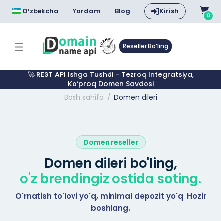
Oʻzbekcha
Yordam
Blog
Kirish
0
Reseller Bo‘ling
🚀 REST API Ishga Tushdi - Tezroq Integratsiya,
Ko‘proq Domen Savdosi
Bosh sahifa
Domen dileri
Domen reseller
Domen dileri bo'ling,
o'z brendingiz ostida soting.
O'rnatish to'lovi yo'q, minimal depozit yo'q. Hozir
boshlang.