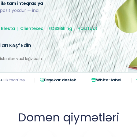
ilə tam inteqrasiya
ozit yoxdur — indi
Blesta
Clientexec
FOSSBilling
Hostfact
ları Kəşf Edin
stənilən vaxt ləğv edin
0+
illik təcrübə
Peşəkar dəstək
White-label
Domen qiymətləri