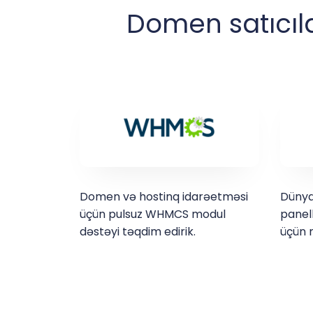
Domen satıcıla
Domen və hostinq idarəetməsi
Dünya
üçün pulsuz WHMCS modul
panell
dəstəyi təqdim edirik.
üçün m