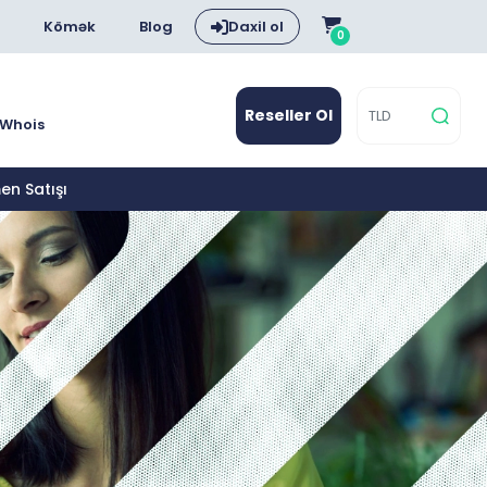
Kömək
Blog
Daxil ol
0
Reseller Ol
Whois
en Satışı