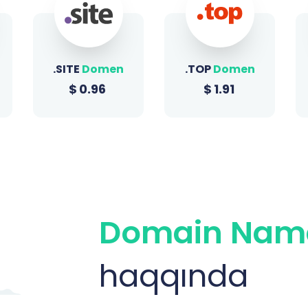
.TOP
Domen
.SHOP
Domen
$
1.91
$
1.51
Domain Name
haqqında