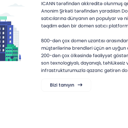
ICANN tərəfindən akkreditə olunmuş qey
Anonim Şirkəti tərəfindən yaradılan D
satıcılarına dünyanın ən populyar və n
təqdim edən bir domen satıcı platform
800-dən çox domen uzantısı arasından
müştərilərinə brendləri üçün ən uyğu
200-dən çox ölkəsində fəaliyyət göstər
son texnologiyalı, dayanıqlı, təhlükəsiz
infrastrukturumuzla qazanc gətirən dome
Bizi tanıyın