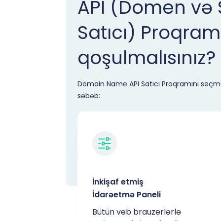
API (Domen və 
Satıcı) Proqram
qoşulmalısınız?
Domain Name API Satıcı Proqramını seçm
səbəb:
İnkişaf etmiş
İdarəetmə Paneli
Bütün veb brauzerlərlə