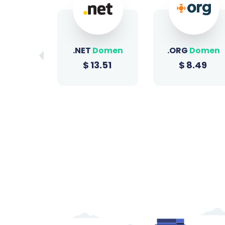
Domen
.ORG
Domen
.SITE
Domen
3.51
$
8.49
$
0.96