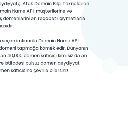
diyyatçı Atak Domain Bilgi Teknolojileri
omain Name API, müştərilərinə və
iş domenlərini ən rəqabətli qiymətlərlə
asıdır.
 seçim imkanı ilə Domain Name API
n domeni tapmağa kömək edir. Dünyanın
ən 40,000 domen satıcısı kimi siz də ən
 və istifadəsi pulsuz domen qeydiyyat
n satıcısına çevrilə bilərsiniz.