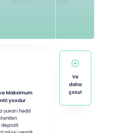
Və
daha
çoxu!
və Maksimum
miti yoxdur
a yuxarı hədd
tənilən
depozit
tünlüyü veririk.