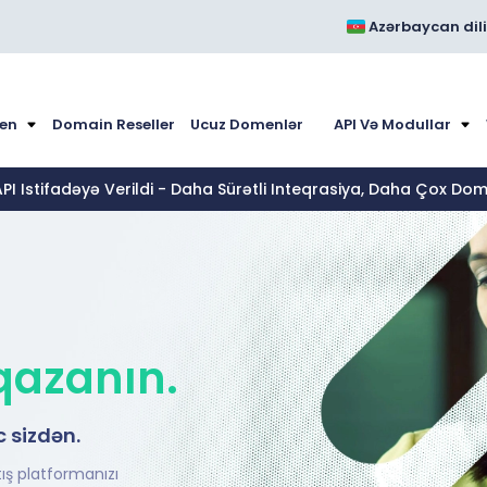
Azərbaycan dili
en
Domain Reseller
Ucuz Domenlər
API Və Modullar
API Istifadəyə Verildi - Daha Sürətli Inteqrasiya, Daha Çox Dom
qazanın.
c sizdən.
ış platformanızı