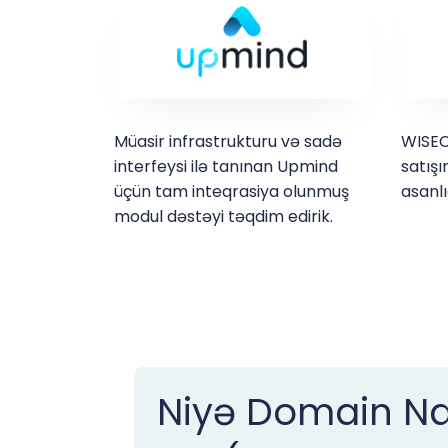
Müasir infrastrukturu və sadə
WISEC
interfeysi ilə tanınan Upmind
satışı
üçün tam inteqrasiya olunmuş
asanlı
modul dəstəyi təqdim edirik.
Niyə Domain 