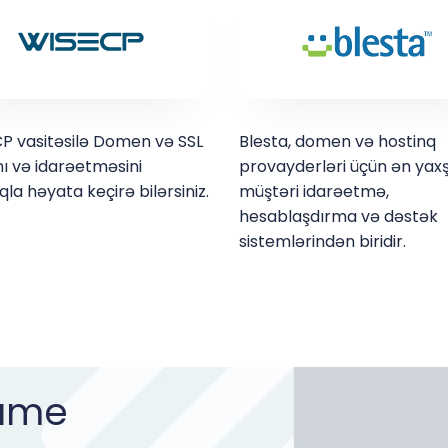
P vasitəsilə Domen və SSL
Blesta, domen və hostinq
nı və idarəetməsini
provayderləri üçün ən yaxş
qla həyata keçirə bilərsiniz.
müştəri idarəetmə,
hesablaşdırma və dəstək
sistemlərindən biridir.
Name