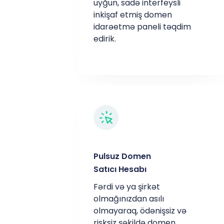
uyğun, sadə interfeysli
inkişaf etmiş domen
idarəetmə paneli təqdim
edirik.
Pulsuz Domen
Satıcı Hesabı
Fərdi və ya şirkət
olmağınızdan asılı
olmayaraq, ödənişsiz və
risksiz şəkildə domen