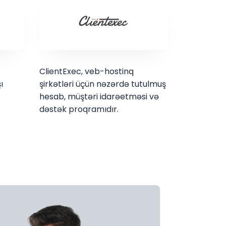
ClientExec, veb-hostinq
ı
şirkətləri üçün nəzərdə tutulmuş
hesab, müştəri idarəetməsi və
dəstək proqramıdır.