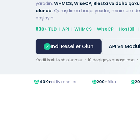
yaradın.
WHMCS, WiseCP, Blesta və daha çoxu 
olunub.
Quraşdırma haqqı yoxdur, minimum dep
başlayın.
830+ TLD
API
WHMCS
WiseCP
HostBill
İndi Reseller Olun
API və Modul
Kredit kartı tələb olunmur • 10 dəqiqəyə quraşdırma • İ
40K+
aktiv reseller
200+
ölkə
2