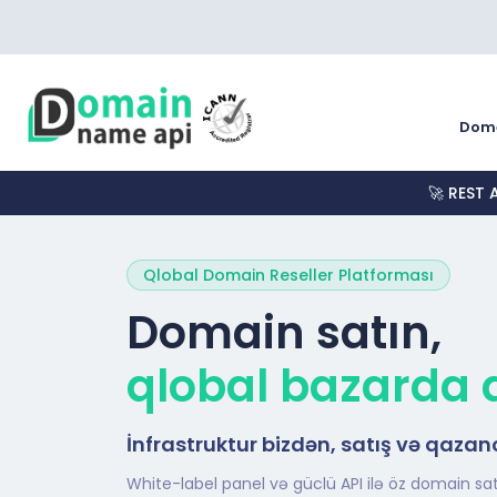
Dom
🚀 REST 
Qlobal Domain Reseller Platforması
Domain satın,
qlobal bazarda 
İnfrastruktur bizdən, satış və qazan
White-label panel və güclü API ilə öz domain sat