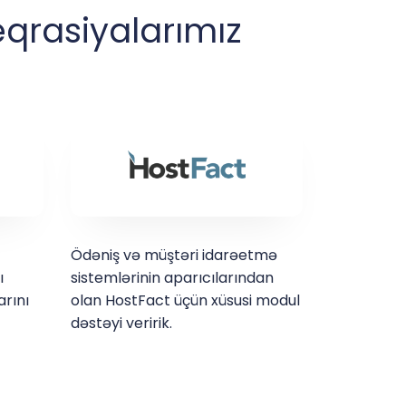
eqrasiyalarımız
Ödəniş və müştəri idarəetmə
ı
sistemlərinin aparıcılarından
rını
olan HostFact üçün xüsusi modul
dəstəyi veririk.