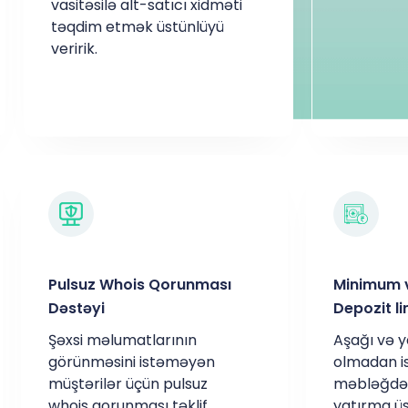
vasitəsilə alt-satıcı xidməti
təqdim etmək üstünlüyü
veririk.
Pulsuz Whois Qorunması
Minimum 
Dəstəyi
Depozit li
Şəxsi məlumatlarının
Aşağı və y
görünməsini istəməyən
olmadan is
müştərilər üçün pulsuz
məbləğdə 
whois qorunması təklif
yatırma üs