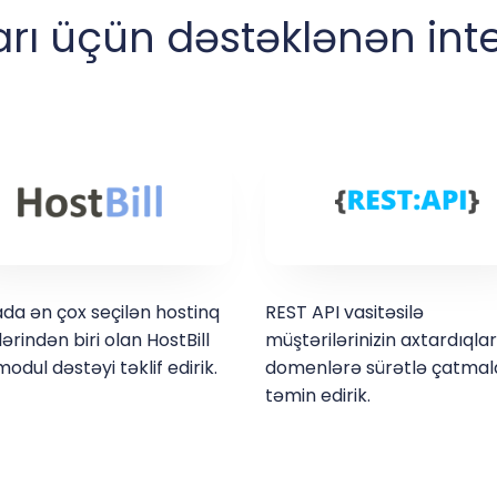
rı üçün dəstəklənən int
da ən çox seçilən hostinq
REST API vasitəsilə
ərindən biri olan HostBill
müştərilərinizin axtardıqlar
odul dəstəyi təklif edirik.
domenlərə sürətlə çatmala
təmin edirik.