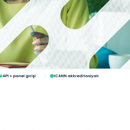
API + panel girişi
ICANN akkreditasiyalı