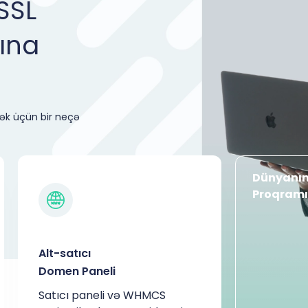
SSL
ına
ək üçün bir neçə
Dünyanın 
Proqramı
Alt-satıcı
Domen Paneli
Satıcı paneli və WHMCS