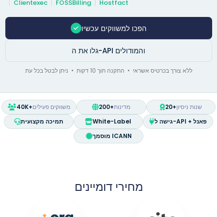
Clientexec
FOSSBilling
Hostfact
הפכו למשווקים עכשיו
גלו את ה-API והמודולים
ללא צורך בכרטיס אשראי • התקנה תוך 10 דקות • ניתן לבטל בכל עת
שנות ניסיון
20+
מדינות
200+
משווקים פעילים
40K+
גישה ל-API + פאנל
White-Label
תמיכה מקצועית
מוסמך ICANN
מחירי דומיינים