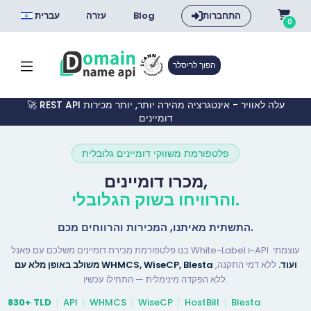
התחברות
Blog
עזרה
עברית
0
הפוך לריסלר
🚀 REST API עלה לאוויר - אינטגרציה מהירה יותר, יותר מכירות
דומיינים
פלטפורמת משווקי דומיינים גלובלית
מכרו דומיינים,
והרוויחו בשוק הגלובלי.
התשתית מאיתנו, המכירות והרווחים מכם.
בנו פלטפורמת מכירת דומיינים משלכם עם פאנל White-Label ו-API עוצמתי.
משולב באופן מלא עם WHMCS, WiseCP, Blesta ועוד.
ללא דמי התקנה,
ללא הפקדה מינימלית — התחילו עכשיו.
830+ TLD
API
WHMCS
WiseCP
HostBill
Blesta