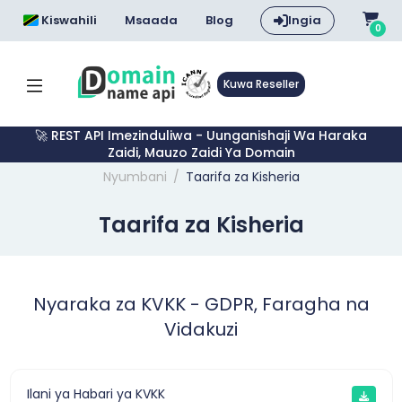
Kiswahili
Msaada
Blog
Ingia
0
Kuwa Reseller
🚀 REST API Imezinduliwa - Uunganishaji Wa Haraka
Zaidi, Mauzo Zaidi Ya Domain
Nyumbani
Taarifa za Kisheria
Taarifa za Kisheria
Nyaraka za KVKK - GDPR, Faragha na
Vidakuzi
Ilani ya Habari ya KVKK