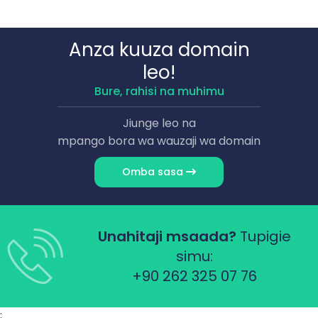
Anza kuuza domain
leo!
Bure, rahisi na muhimu
Jiunge leo na
mpango bora wa wauzaji wa domain
Omba sasa
Unahitaji msaada?
Tupigie
simu:
+90 262 325 07 76
;