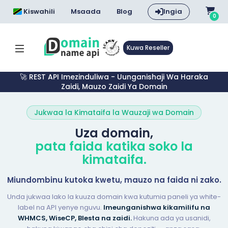
Kiswahili
Msaada
Blog
Ingia
0
Kuwa Reseller
🚀 REST API Imezinduliwa - Uunganishaji Wa Haraka
Zaidi, Mauzo Zaidi Ya Domain
Jukwaa la Kimataifa la Wauzaji wa Domain
Uza domain,
pata faida katika soko la
kimataifa.
Miundombinu kutoka kwetu, mauzo na faida ni zako.
Unda jukwaa lako la kuuza domain kwa kutumia paneli ya white-
label na API yenye nguvu.
Imeunganishwa kikamilifu na
WHMCS, WiseCP, Blesta na zaidi.
Hakuna ada ya usanidi,