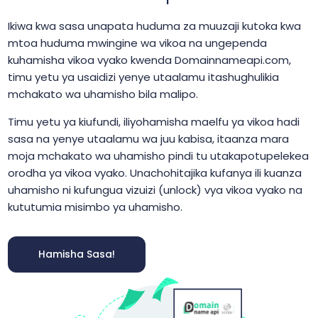
Ikiwa kwa sasa unapata huduma za muuzaji kutoka kwa
mtoa huduma mwingine wa vikoa na ungependa
kuhamisha vikoa vyako kwenda Domainnameapi.com,
timu yetu ya usaidizi yenye utaalamu itashughulikia
mchakato wa uhamisho bila malipo.
Timu yetu ya kiufundi, iliyohamisha maelfu ya vikoa hadi
sasa na yenye utaalamu wa juu kabisa, itaanza mara
moja mchakato wa uhamisho pindi tu utakapotupelekea
orodha ya vikoa vyako. Unachohitajika kufanya ili kuanza
uhamisho ni kufungua vizuizi (unlock) vya vikoa vyako na
kututumia misimbo ya uhamisho.
Hamisha Sasa!