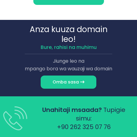
Anza kuuza domain
leo!
Bure, rahisi na muhimu
Jiunge leo na
mpango bora wa wauzaji wa domain
Omba sasa
Unahitaji msaada?
Tupigie
simu:
+90 262 325 07 76