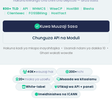
hakuna kiwango cha chini cha depoziti — anza sasa.
830+ TLD
API
WHMCS
WiseCP
HostBill
Blesta
Clientexec
FOSSBilling
Hostfact
Kuwa Muuzaji Sasa
Chunguza API na Moduli
Hakuna kadi ya mkopo inayohitajika • Usanidi ndani ya dakika 10 •
Ghairi wakati wowote
40K+
wauzaji hai
200+
nchi
20+
miaka ya uzoefu
Msaada wa kitaalamu
White-label
Ufikiaji wa API + paneli
Imeidhinishwa na ICANN