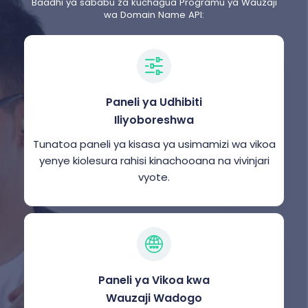
Baadhi ya sababu za kuchagua Programu ya Wauzaji
wa Domain Name API:
Paneli ya Udhibiti
Iliyoboreshwa
Tunatoa paneli ya kisasa ya usimamizi wa vikoa
yenye kiolesura rahisi kinachooana na vivinjari
vyote.
Paneli ya Vikoa kwa
Wauzaji Wadogo