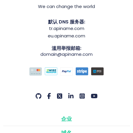
We can change the world
默认 DNS 服务器:
tr.apiname.com
eu.apiname.com
滥用举报邮箱:
domain@apiname.com
企业
域名