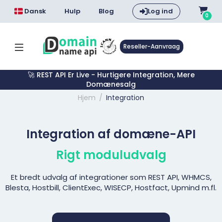
Dansk
Hulp
Blog
Log ind
0
Reseller-Aanvraag
🚀 REST API Er Live - Hurtigere Integration, Mere
Domænesalg
Hjem
Integration
Integration af domæne-API
Rigt moduludvalg
Et bredt udvalg af integrationer som REST API, WHMCS,
Blesta, Hostbill, ClientExec, WISECP, Hostfact, Upmind m.fl.