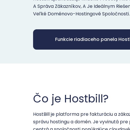
A Správa Zákazníkov, A Je Ideálnym Rieše
Veľké Doménovo-Hostingové Spoločnosti.
Funkcie riadiaceho panela Hostb
Čo je Hostbill?
HostBill je platforma pre fakturáciu a zák
správu hostingu a domén. Je vyvinutá pre
centrá a spoločnosti ponúkajúce cloudové 