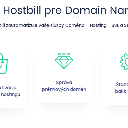
 Hostbill pre Domain Na
ill zautomatizuje vaše služby Doména – Hosting – SSL a S
Správa
Štan
ktivácia
prémiových domén
balík 
hostingu