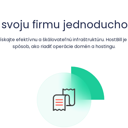
 svoju firmu jednoducho s
ískajte efektívnu a škálovateľnú infraštruktúru. HostBill je 
spôsob, ako riadiť operácie domén a hostingu.