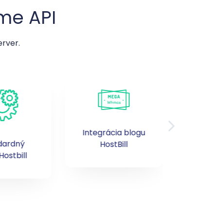
me API
erver.
Integrácia blogu
dardný
Prip
HostBill
Hostbill
vlastné m