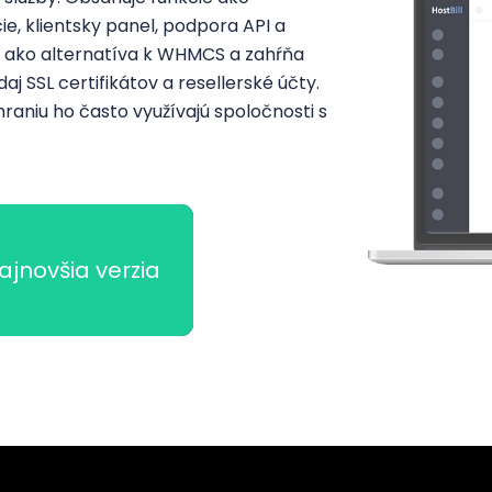
e, klientsky panel, podpora API a
í ako alternatíva k WHMCS a zahŕňa
aj SSL certifikátov a resellerské účty.
niu ho často využívajú spoločnosti s
ajnovšia verzia