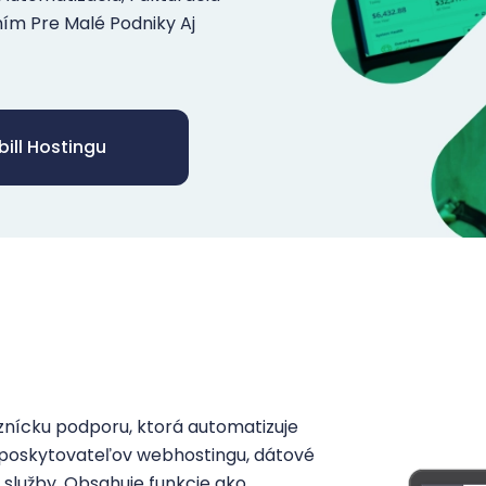
ním Pre Malé Podniky Aj
ill Hostingu
aznícku podporu, ktorá automatizuje
 poskytovateľov webhostingu, dátové
služby. Obsahuje funkcie ako