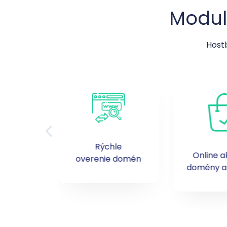
Modul
Hostb
Rýchle
iac než
Online a
overenie domén
ek domén
domény a 