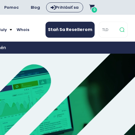
Pomoc
Blog
Prihlásiť sa
0
Staň Sa Resellerom
duly
Whois
mén