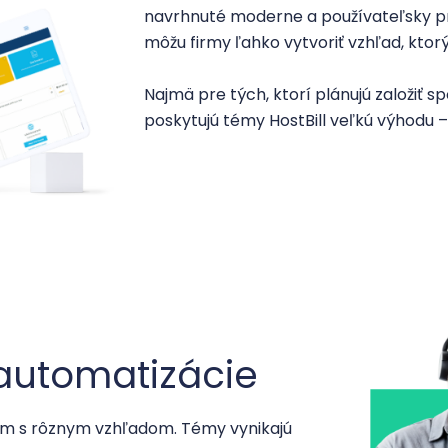
navrhnuté moderne a používateľsky prí
môžu firmy ľahko vytvoriť vzhľad, ktor
Najmä pre tých, ktorí plánujú založiť 
poskytujú témy HostBill veľkú výhodu –
 automatizácie
ém s rôznym vzhľadom. Témy vynikajú