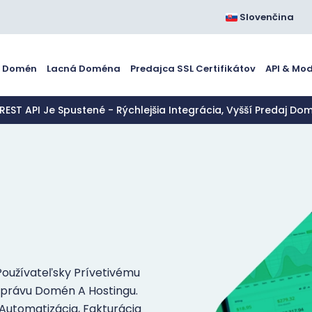
Slovenčina
a Domén
Lacná Doména
Predajca SSL Certifikátov
API & Mo
 REST API Je Spustené - Rýchlejšia Integrácia, Vyšší Predaj Do
Používateľsky Prívetivému
 Správu Domén A Hostingu.
 Automatizácia, Fakturácia