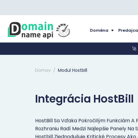
Doména
Predajc
🚀
Domov
Modul Hostbill
Integrácia HostBill
HostBill Sa Vďaka Pokročilým Funkciám A 
Rozhraniu Radí Medzi Najlepšie Panely Na
Hostbill Zjednodušuje Kritické Procesy Ako