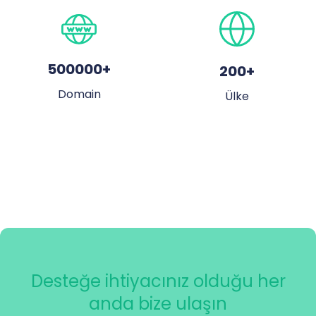
500000
+
200
+
Domain
Ülke
Desteğe ihtiyacınız olduğu her
anda bize ulaşın