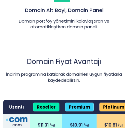
Domain Alt Bayi, Domain Panel
Domain portföy yönetimini kolaylaştıran ve
otomatikleştiren domain paneli.
Domain Fiyat Avantajı
İndirim programına katılarak domainleri uygun fiyatlarla
kaydedebilirsin.
Uzantı
Reseller
Premium
Platinum
Domain indirim programı kapsamında grup bazlı fiyatlar
.com
$
11.31
$
10.91
$
10.81
/yıl
/yıl
/yıl