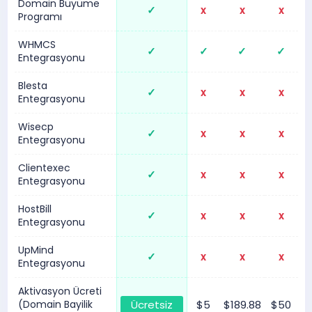
Domain Büyüme
✓
x
x
x
Programı
WHMCS
✓
✓
✓
✓
Entegrasyonu
Blesta
✓
x
x
x
Entegrasyonu
Wisecp
✓
x
x
x
Entegrasyonu
Clientexec
✓
x
x
x
Entegrasyonu
HostBill
✓
x
x
x
Entegrasyonu
UpMind
✓
x
x
x
Entegrasyonu
Aktivasyon Ücreti
(Domain Bayilik
Ücretsiz
$5
$189.88
$50