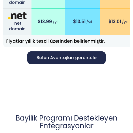
domain
$
13.99
$
13.51
$
13.01
/yıl
/yıl
/yıl
.net
domain
Fiyatlar yıllık tescil üzerinden belirlenmiştir.
Bütün Avantajları görüntüle
Bayilik Programı Destekleyen
Entegrasyonlar