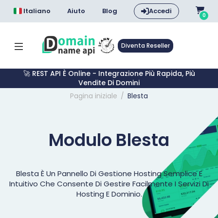
Italiano
Aiuto
Blog
Accedi
0
Diventa Reseller
🚀 REST API È Online - Integrazione Più Rapida, Più
Vendite Di Domini
Pagina iniziale
Blesta
Modulo Blesta
Blesta È Un Pannello Di Gestione Hosting Semplice E
Intuitivo Che Consente Di Gestire Facilmente I Servizi Di
Hosting E Dominio.