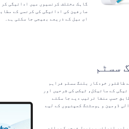
گاہک مختلف کرنسیوں میں ادائیگی کر 
صارفین کی ادائیگی کی کرنسی کے مطابق
ای میل کے ذریعے بھیجی جا سکتی ہے۔
 لیے طاقتور خودکار بلنگ سسٹم فراہم
ئیگی کے سائیکل، ٹیکس کی شرحیں اور
بق حسبِ منشا ترتیب دیے جا سکتے
الی ڈومین و ہوسٹنگ کمپنیوں کے لیے
سٹم اور انوائس رینیول فیچر کے ساتھ