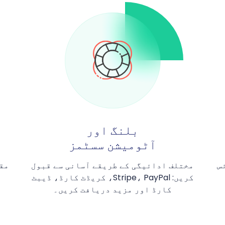
بلنگ اور
آٹومیشن سسٹمز
س
مختلف ادائیگی کے طریقے آسانی سے قبول
مقر
کریں: Stripe، PayPal، کریڈٹ کارڈ، ڈیبٹ
کارڈ اور مزید دریافت کریں۔