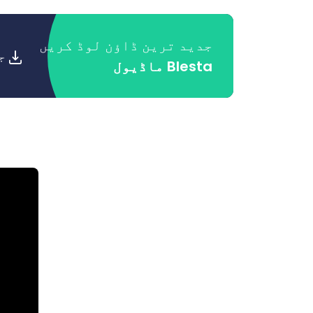
جدید ترین ڈاؤن لوڈ کریں
ج
Blesta ماڈیول