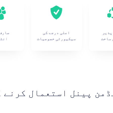
پذیر
اعلی درجے کی
صارف
ساخت
سیکیورٹی خصوصیات
انٹر