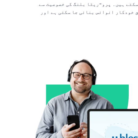
سکتے ہیں۔ پرو-ریٹا بلنگ کی خصوصیت سے
 خودکار انوائس بنائی جا سکتی ہے اور