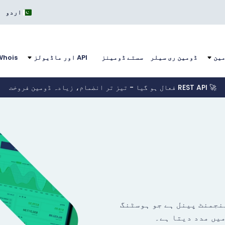
اردو
مین
ڈومین ری سیلر
سستے ڈومینز
API اور ماڈیولز
Whois
🚀 REST API فعال ہو گیا - تیز تر انضمام، زیادہ ڈومین فروخت
 مینجمنٹ پینل ہے جو ہوسٹنگ
یں مدد دیتا ہے۔