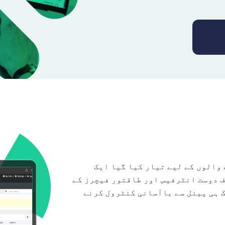
نے والوں کے لیے تیار کیا گیا ایک
 دوست انٹرفیس اور طاقتور فیچرز کے
ک ہی پینل سے باآسانی کنٹرول کرنے