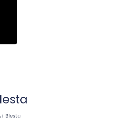
Blesta
Blesta آپ کی ڈومین – ہوسٹنگ – SSL اور سرور خدمات کو خودکار بنائے گا۔