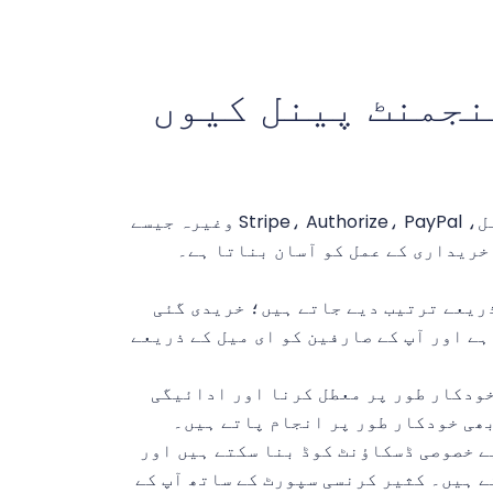
گ مینجمنٹ پینل کیوں
Blesta ہوسٹنگ اور ڈومین مینجمنٹ پینل، Stripe، Authorize، PayPal وغیرہ جیسے
خریداری کے عمل کو آسان بناتا ہے۔
ریعے ترتیب دیے جاتے ہیں؛ خریدی گئی
ے اور آپ کے صارفین کو ای میل کے ذریعے
خودکار طور پر معطل کرنا اور ادائیگی
بھی خودکار طور پر انجام پاتے ہیں۔
ے خصوصی ڈسکاؤنٹ کوڈ بنا سکتے ہیں اور
ے ہیں۔ کثیر کرنسی سپورٹ کے ساتھ آپ کے