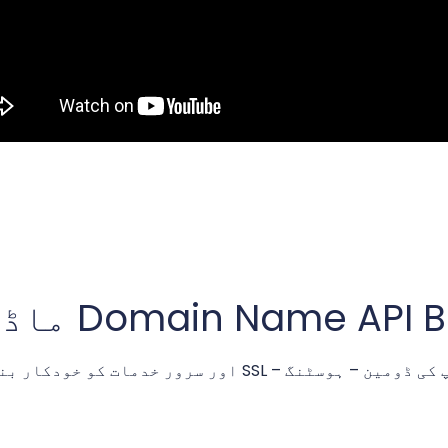
Domain Name API  ماڈیولز