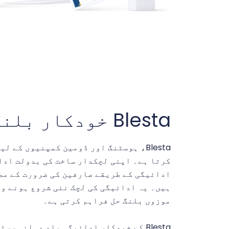
Blesta خودکار بلنگ سسٹم
Blesta، ہوسٹنگ اور ڈومین کمپنیوں کے
کرتا ہے۔ اپنی لچکدار ساخت کی بدولت ادا
ادائیگی کے طریقے صارفین کی ضرورت کے مطا
ہیں۔ یہ ادائیگی کی لچک نئی شروع ہونے و
موزوں بلنگ حل فراہم کرتی ہے۔
Blesta کے خودکار ادائیگی یاد دہانی س