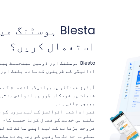
Blesta ہوسٹن
استعمال کریں؟
ادائیگی کے طریقوں کے ساتھ بلنگ اور 
آرڈرز خودکار پرووائیڈر انضمام کے ذ
خدمات پر خودکار طور پر انوائس بنتی ہ
بھیجی جاتی ہے۔
غیر ادا شدہ انوائسز کے لیے سروس کو 
ملتے ہی خدمت کو فعال کرنا جیسے کام 
فروخت بڑھانے کے لیے اپنی سائٹ کے لی
مطلوبہ حد تک صارفین کو رعایت دے سکت