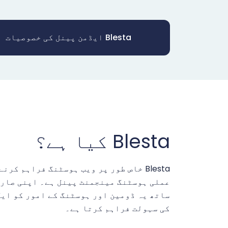
Blesta ایڈمن پینل کی خصوصیات
Blesta کیا ہے؟
Blesta خاص طور پر ویب ہوسٹنگ فراہم کر
عملی ہوسٹنگ مینجمنٹ پینل ہے۔ اپنی صارف
ساتھ یہ ڈومین اور ہوسٹنگ کے امور کو ای
کی سہولت فراہم کرتا ہے۔