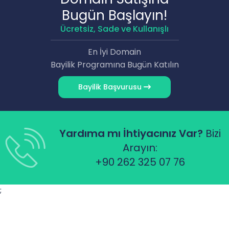
Bugün Başlayın!
Ücretsiz, Sade ve Kullanışlı
En İyi Domain
Bayilik Programına Bugün Katılın
Bayilik Başvurusu
Yardıma mı İhtiyacınız Var?
Bizi
Arayın:
+90 262 325 07 76
;