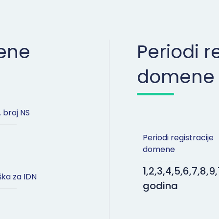
mene
Periodi r
domene
 broj NS
Periodi registracije
domene
1,2,3,4,5,6,7,8,9,
ka za IDN
godina