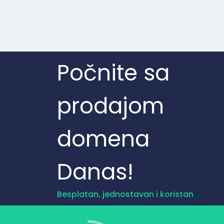
Počnite sa
prodajom
domena
Danas!
Besplatan, jednostavan i koristan