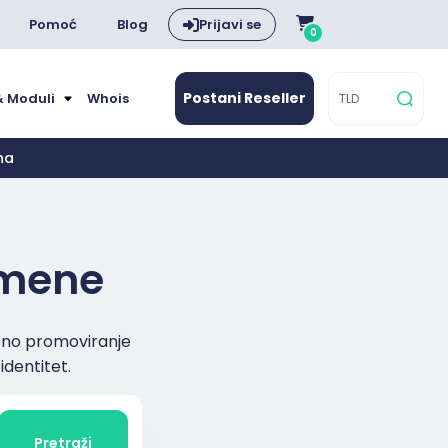
Pomoć
Blog
Prijavi se
0
Postani Reseller
& Moduli
Whois
na
domene
asno promoviranje
identitet.
Pretraži