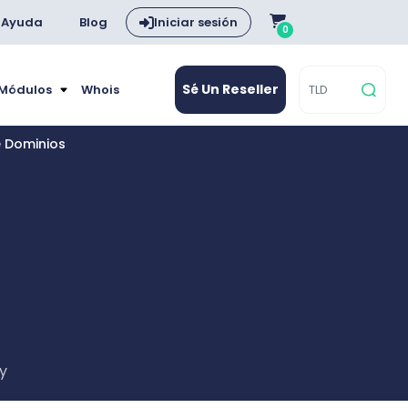
Ayuda
Blog
Iniciar sesión
0
Sé Un Reseller
 Módulos
Whois
e Dominios
ay