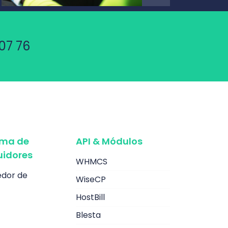
07 76
ama de
API & Módulos
uidores
WHMCS
dor de
WiseCP
HostBill
Blesta