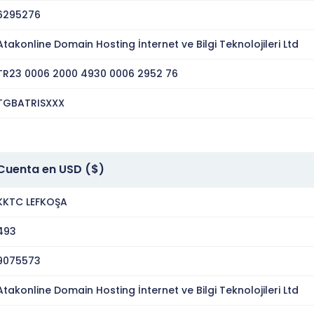
6295276
Atakonline Domain Hosting İnternet ve Bilgi Teknolojileri Ltd
TR23 0006 2000 4930 0006 2952 76
TGBATRISXXX
Cuenta en USD ($)
KKTC LEFKOŞA
493
9075573
Atakonline Domain Hosting İnternet ve Bilgi Teknolojileri Ltd