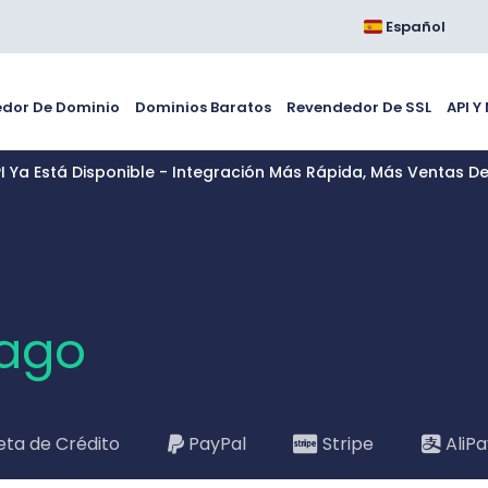
Español
dor De Dominio
Dominios Baratos
Revendedor De SSL
API Y
PI Ya Está Disponible - Integración Más Rápida, Más Ventas D
ago
eta de Crédito
PayPal
Stripe
AliP