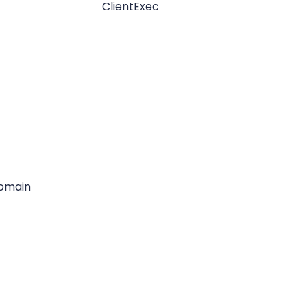
ClientExec
omain