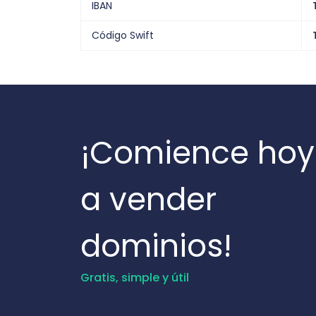
IBAN
Código Swift
¡Comience hoy
a vender
dominios!
Gratis, simple y útil